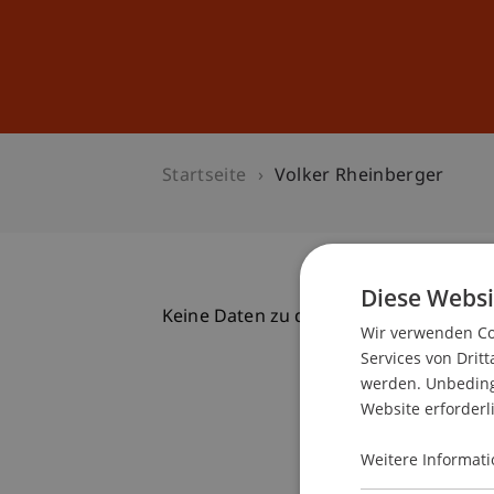
Studium
Weiterbildung
Startseite
Volker Rheinberger
Diese Websi
Keine Daten zu dieser Person gefunde
Wir verwenden Coo
Services von Dritt
werden. Unbedingt
Website erforderl
Weitere Informati