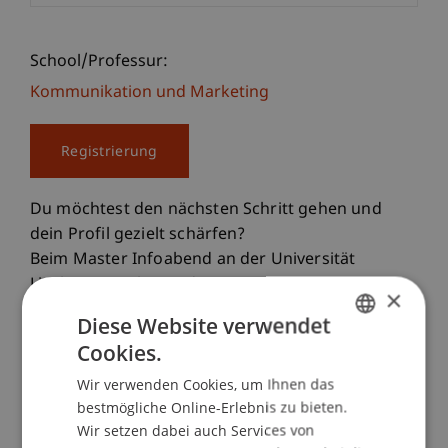
School/Professur:
Kommunikation und Marketing
Registrierung
Du möchtest den nächsten Schritt gehen und
dein Profil gezielt schärfen?
Beim Master Infoabend an der Universität
Liechtenstein lernst du unsere vier
×
Masterstudiengänge persönlich kennen und
Diese Website verwendet
findest heraus, welcher am besten zu deinen
Cookies.
GERMAN
beruflichen Zielen passt.
Wir verwenden Cookies, um Ihnen das
ENGLISH
bestmögliche Online-Erlebnis zu bieten.
Unsere Masterstudiengänge
Wir setzen dabei auch Services von
• Master Architektur