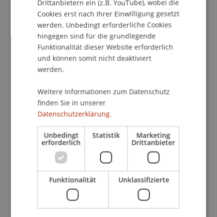
Drittanbietern ein (z.B. YouTube), wobei die
• Master Entrepreneurship, Innovation und
Cookies erst nach Ihrer Einwilligung gesetzt
Leadership
werden. Unbedingt erforderliche Cookies
• Master Innovative Finance
hingegen sind für die grundlegende
• Master Wirtschaftsinformatik
Funktionalität dieser Website erforderlich
und können somit nicht deaktiviert
Was dich erwartet
werden.
• Persönliche Beratung durch die
Studiengangsleitungen und Teams
Weitere Informationen zum Datenschutz
• Detaillierte Einblicke in Inhalte,
finden Sie in unserer
Datenschutzerklärung.
Spezialisierungen und Studienstruktur
• Austausch mit Studierenden über Projekte,
Unbedingt
Statistik
Marketing
Praxisbezug und Studienalltag
erforderlich
Drittanbieter
• Informationen zu Karriereperspektiven und
internationalen Möglichkeiten
• Tipps zu Bewerbung und Aufnahmeverfahren
Funktionalität
Unklassifizierte
• Infos zu Ausland, Wohnen und Campusleben
• Campus Tour