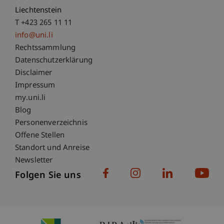
Liechtenstein
T +423 265 11 11
info@uni.li
Fußzeile Rechtliche Hinweise
Rechtssammlung
Datenschutzerklärung
Disclaimer
Impressum
Fußzeile Subdomain-Verzeichnis
my.uni.li
Blog
Personenverzeichnis
Offene Stellen
Standort und Anreise
Newsletter
Folgen Sie uns