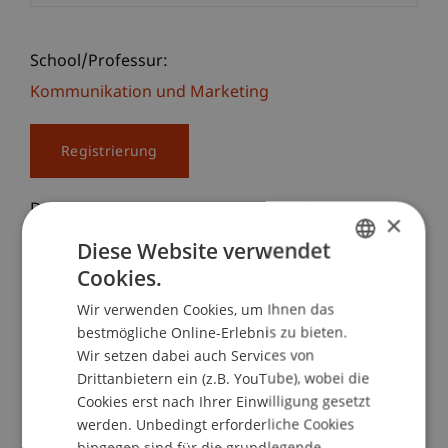
School/Professur:
Kommunikation und Marketing
Registrierung
Du überlegst, was nach der Matura kommt, und
×
möchtest dir ein echtes Bild machen, bevor du
Diese Website verwendet
dich entscheidest? Dann komm an unseren
Cookies.
GERMAN
Bachelor Infoabend an der Universität
Wir verwenden Cookies, um Ihnen das
Liechtenstein. Hier lernst du unsere beiden
ENGLISH
bestmögliche Online-Erlebnis zu bieten.
Bachelorstudiengänge persönlich kennen und
Wir setzen dabei auch Services von
bekommst Antworten auf alles, was für deine
Drittanbietern ein (z.B. YouTube), wobei die
Zukunft wirklich zählt.
Cookies erst nach Ihrer Einwilligung gesetzt
werden. Unbedingt erforderliche Cookies
•
Bachelorstudiengänge im Fokus
hingegen sind für die grundlegende