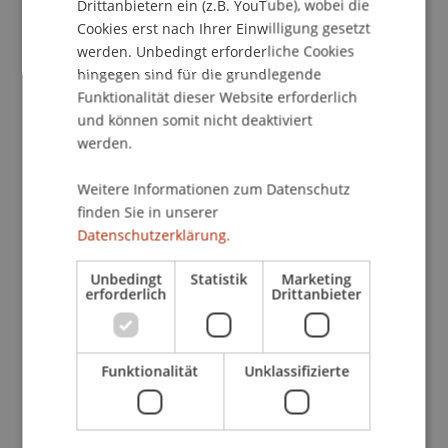
Drittanbietern ein (z.B. YouTube), wobei die
• Master Entrepreneurship, Innovation und
Cookies erst nach Ihrer Einwilligung gesetzt
Leadership
werden. Unbedingt erforderliche Cookies
• Master Innovative Finance
hingegen sind für die grundlegende
• Master Wirtschaftsinformatik
Funktionalität dieser Website erforderlich
und können somit nicht deaktiviert
Was dich erwartet
werden.
• Persönliche Beratung durch die
Studiengangsleitungen und Teams
Weitere Informationen zum Datenschutz
• Detaillierte Einblicke in Inhalte,
finden Sie in unserer
Datenschutzerklärung.
Spezialisierungen und Studienstruktur
• Austausch mit Studierenden über Projekte,
Unbedingt
Statistik
Marketing
Praxisbezug und Studienalltag
erforderlich
Drittanbieter
• Informationen zu Karriereperspektiven und
internationalen Möglichkeiten
• Tipps zu Bewerbung und Aufnahmeverfahren
Funktionalität
Unklassifizierte
• Infos zu Ausland, Wohnen und Campusleben
• Campus Tour