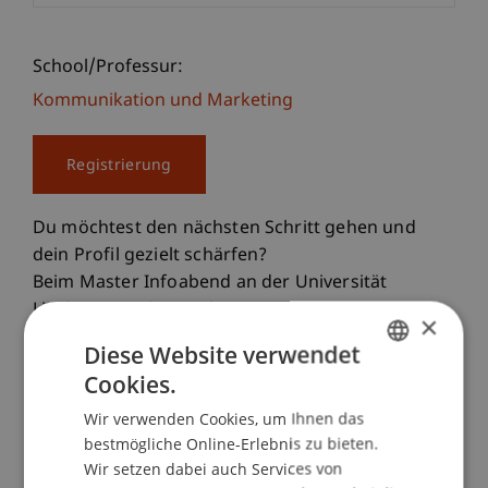
School/Professur:
Kommunikation und Marketing
Registrierung
Du möchtest den nächsten Schritt gehen und
dein Profil gezielt schärfen?
Beim Master Infoabend an der Universität
Liechtenstein lernst du unsere vier
×
Masterstudiengänge persönlich kennen und
Diese Website verwendet
findest heraus, welcher am besten zu deinen
Cookies.
GERMAN
beruflichen Zielen passt.
Wir verwenden Cookies, um Ihnen das
ENGLISH
bestmögliche Online-Erlebnis zu bieten.
Unsere Masterstudiengänge
Wir setzen dabei auch Services von
• Master Architektur