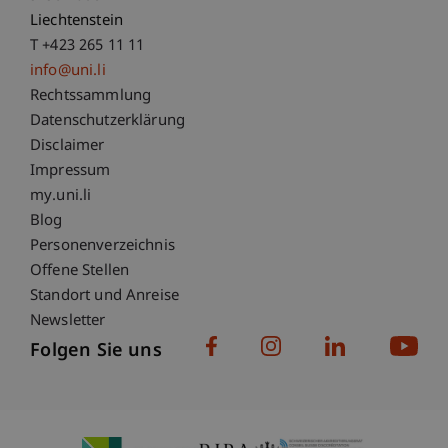
Liechtenstein
T +423 265 11 11
info@uni.li
Fußzeile Rechtliche Hinweise
Rechtssammlung
Datenschutzerklärung
Disclaimer
Impressum
Fußzeile Subdomain-Verzeichnis
my.uni.li
Blog
Personenverzeichnis
Offene Stellen
Standort und Anreise
Newsletter
Folgen Sie uns