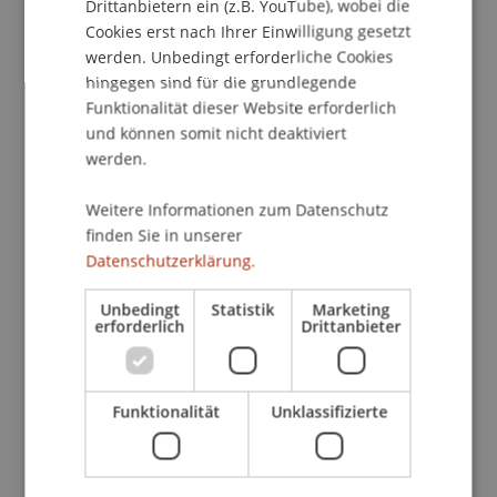
Drittanbietern ein (z.B. YouTube), wobei die
• Master Entrepreneurship, Innovation und
Cookies erst nach Ihrer Einwilligung gesetzt
Leadership
werden. Unbedingt erforderliche Cookies
• Master Innovative Finance
hingegen sind für die grundlegende
• Master Wirtschaftsinformatik
Funktionalität dieser Website erforderlich
und können somit nicht deaktiviert
Was dich erwartet
werden.
• Persönliche Beratung durch die
Studiengangsleitungen und Teams
Weitere Informationen zum Datenschutz
• Detaillierte Einblicke in Inhalte,
finden Sie in unserer
Datenschutzerklärung.
Spezialisierungen und Studienstruktur
• Austausch mit Studierenden über Projekte,
Unbedingt
Statistik
Marketing
Praxisbezug und Studienalltag
erforderlich
Drittanbieter
• Informationen zu Karriereperspektiven und
internationalen Möglichkeiten
• Tipps zu Bewerbung und Aufnahmeverfahren
Funktionalität
Unklassifizierte
• Infos zu Ausland, Wohnen und Campusleben
• Campus Tour