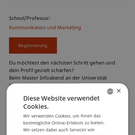
School/Professur:
Kommunikation und Marketing
Registrierung
Du möchtest den nächsten Schritt gehen und
dein Profil gezielt schärfen?
Beim Master Infoabend an der Universität
Liechtenstein lernst du unsere vier
×
Masterstudiengänge persönlich kennen und
Diese Website verwendet
findest heraus, welcher am besten zu deinen
Cookies.
GERMAN
beruflichen Zielen passt.
Wir verwenden Cookies, um Ihnen das
ENGLISH
bestmögliche Online-Erlebnis zu bieten.
Unsere Masterstudiengänge
Wir setzen dabei auch Services von
• Master Architektur