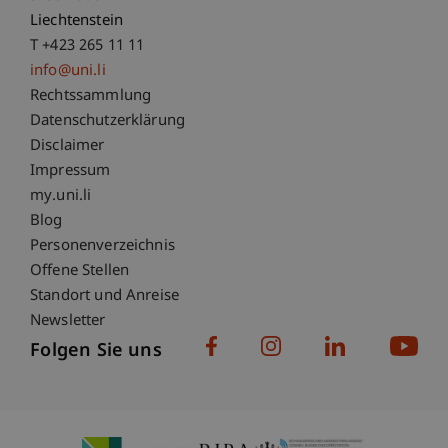
Liechtenstein
T +423 265 11 11
info@uni.li
Fußzeile Rechtliche Hinweise
Rechtssammlung
Datenschutzerklärung
Disclaimer
Impressum
Fußzeile Subdomain-Verzeichnis
my.uni.li
Blog
Personenverzeichnis
Offene Stellen
Standort und Anreise
Newsletter
Folgen Sie uns