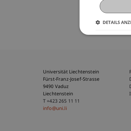
DETAILS ANZ
Universität Liechtenstein
Fürst-Franz-Josef-Strasse
9490 Vaduz
Liechtenstein
T +423 265 11 11
info@uni.li