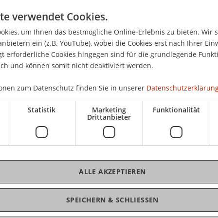
Mi,
te verwendet Cookies.
Ca
kies, um Ihnen das bestmögliche Online-Erlebnis zu bieten. Wir 
anbietern ein (z.B. YouTube), wobei die Cookies erst nach Ihrer Ein
dich mit an spannende Orte auf dem Campus und
 erforderliche Cookies hingegen sind für die grundlegende Funkti
kos
n die Universität Liechtenstein. In Workshops
ich und können somit nicht deaktiviert werden.
chelorstudiengangs Architektur oder kennen. Mach
g am Campus persönlich vor Ort.
onen zum Datenschutz finden Sie in unserer
Datenschutzerklärung
21.
r Uni!
Statistik
Marketing
Funktionalität
Drittanbieter
op
s
ALLE AKZEPTIEREN
K
einbarung.
ernen!
SPEICHERN & SCHLIESSEN
Jul