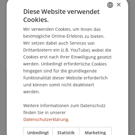
Kontakt
×
Diese Website verwendet
Cookies.
GERMAN
Dozierende/Dozierender:
Wir verwenden Cookies, um Ihnen das
ENGLISH
bestmögliche Online-Erlebnis zu bieten.
Sabrina
Urban
MSc
Wir setzen dabei auch Services von
School/Professur:
Drittanbietern ein (z.B. YouTube), wobei die
Cookies erst nach Ihrer Einwilligung gesetzt
Sustainable Finance und Investments
werden. Unbedingt erforderliche Cookies
hingegen sind für die grundlegende
Registrierung
Funktionalität dieser Website erforderlich
und können somit nicht deaktiviert
werden.
Eine umfassende Einführung in die
leistungsstarken Funktionen von Microsoft Excel.
Weitere Informationen zum Datenschutz
Dieser Kurs ist ideal für Anfänger und Personen
finden Sie in unserer
mit grundlegenden Excel-Kenntnissen, die ihre
Datenschutzerklärung.
Fähigkeiten vertiefen möchten. Erfahren Sie, wie
Sie Excel effizient im beruflichen oder privaten
Unbedingt
Statistik
Marketing