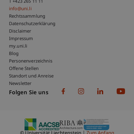
T +423 265 11 11
info@uni.li
Fußzeile Rechtliche Hinweise
Rechtssammlung
Datenschutzerklärung
Disclaimer
Impressum
Fußzeile Subdomain-Verzeichnis
my.uni.li
Blog
Personenverzeichnis
Offene Stellen
Standort und Anreise
Newsletter
Folgen Sie uns
© Universität Liechtenstein
Zum Anfang