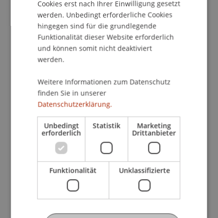
Cookies erst nach Ihrer Einwilligung gesetzt
Erfahrungen mit dem neuen Rechtsrahmen
werden. Unbedingt erforderliche Cookies
gesammelt. Der Themenabend bietet Ihnen einen
hingegen sind für die grundlegende
praxisgerechten Einblick in aktuelle
Funktionalität dieser Website erforderlich
Entwicklungen, insbesondere zum
und können somit nicht deaktiviert
grenzüberschreitenden Vertrieb von
werden.
Finanzinstrumenten und Finanzdienstleistungen
Weitere Informationen zum Datenschutz
zwischen Liechtenstein und der Schweiz.
finden Sie in unserer
Datenschutzerklärung.
Wir freuen uns, dass es uns gelungen ist, mit Dr.
Dominik Oberholzer, LL.M., und Sarah Mostafa,
Unbedingt
Statistik
Marketing
LL.M., zwei herausragende Expert:innen für den
erforderlich
Drittanbieter
Themenabend zu gewinnen.
Nutzen Sie auch die Gelegenheit: Vor der
Funktionalität
Unklassifizierte
Veranstaltung (um 17.00 Uhr) findet eine
kompakte
Infoveranstaltung zum LL.M. im
Bank- und Finanzmarktrecht
statt. Erfahren Sie
in nur 15 Minuten mehr zum berufsbegleitenden