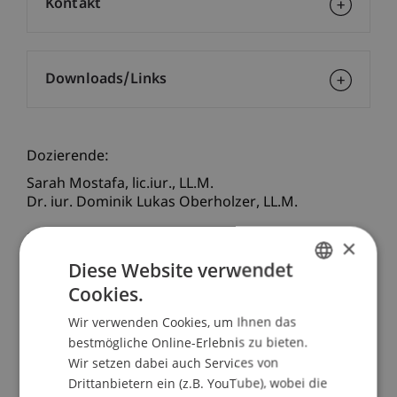
Kontakt
Downloads/Links
Dozierende:
Sarah
Mostafa
lic.iur., LL.M.
Dr. iur. Dominik Lukas
Oberholzer
LL.M.
School/Professur:
×
Diese Website verwendet
Bank- und Finanzmarktrecht
Cookies.
GERMAN
Mit FIDLEG und FINIG verfügt die Schweiz über
Wir verwenden Cookies, um Ihnen das
einen modernen Rechtsrahmen für die
ENGLISH
bestmögliche Online-Erlebnis zu bieten.
Erbringung von Finanzdienstleistungen.
Wir setzen dabei auch Services von
Marktteilnehmer und die Aufsichtsbehörde
Drittanbietern ein (z.B. YouTube), wobei die
haben in den vergangenen Jahren erste