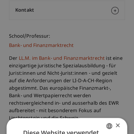
Kontakt
School/Professur:
Bank- und Finanzmarktrecht
Der
LL.M. im Bank- und Finanzmarktrecht
ist eine
einzigartige juristische Spezialausbildung - für
Jurist:innen und Nicht-Jurist:innen - und gezielt
auf die Anforderungen der LI-D-A-CH-Region
abgestimmt. Das europäische Finanzmarkt-,
Bank- und Wertpapierrecht werden
rechtsvergleichend in- und ausserhalb des EWR
aufbereitet - mit besonderem Fokus auf
Liechtenstein und die Schweiz.
×
Diese Website verwendet
Die Highlights