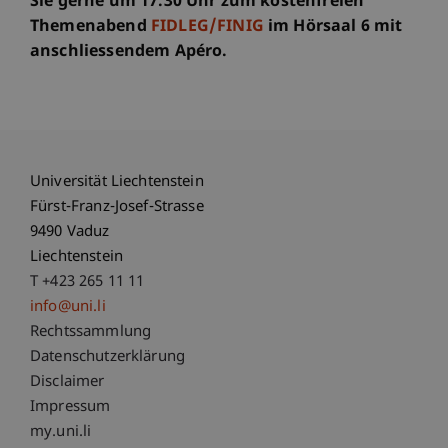
Sie gerne um 17.30 Uhr zum kostenfreien
Themenabend
FIDLEG/FINIG
im Hörsaal 6 mit
anschliessendem Apéro.
Universität Liechtenstein
Fürst-Franz-Josef-Strasse
9490 Vaduz
Liechtenstein
T +423 265 11 11
info@uni.li
Fußzeile Rechtliche Hinweise
Rechtssammlung
Datenschutzerklärung
Disclaimer
Impressum
Fußzeile Subdomain-Verzeichnis
my.uni.li