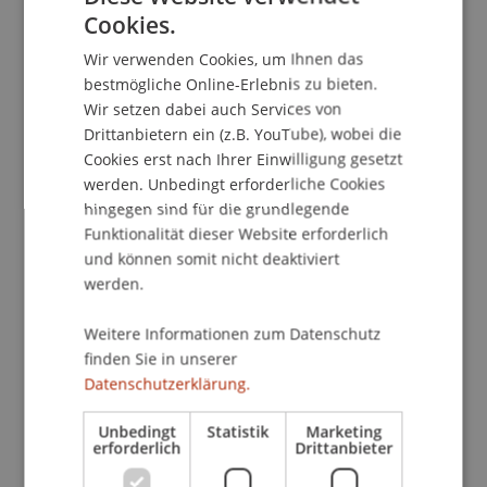
Cookies.
o Der LL.M. hält Sie fit für den
GERMAN
"Regulierungsdschungel"
Wir verwenden Cookies, um Ihnen das
ENGLISH
o Der LL.M. fokussiert auf den
Finanzplatz
bestmögliche Online-Erlebnis zu bieten.
Liechtenstein
und die
D-A-CH-Region
Wir setzen dabei auch Services von
o Der LL.M. verbindet Theorie und Praxis im
Drittanbietern ein (z.B. YouTube), wobei die
Cookies erst nach Ihrer Einwilligung gesetzt
Bank-, Kapitalmarkt- und Versicherungsrecht
werden. Unbedingt erforderliche Cookies
o Der LL.M. bietet individuelle Betreuung an einer
hingegen sind für die grundlegende
familiären Universität
Funktionalität dieser Website erforderlich
und können somit nicht deaktiviert
Für wen?
werden.
Der LL.M.-Studiengang Bank- und
Finanzmarktrecht ist eine spezialisierte
Weitere Informationen zum Datenschutz
Weiterbildung für Jurist:innen, Nicht-Jurist:innen
finden Sie in unserer
und Fachpersonen aus angrenzenden
Datenschutzerklärung.
Berufsfeldern. Er richtet sich an Akademikerinnen
Unbedingt
Statistik
Marketing
und Akademiker aus der Unternehmenspraxis,
erforderlich
Drittanbieter
dem Bankensektor, der Treuhand, dem