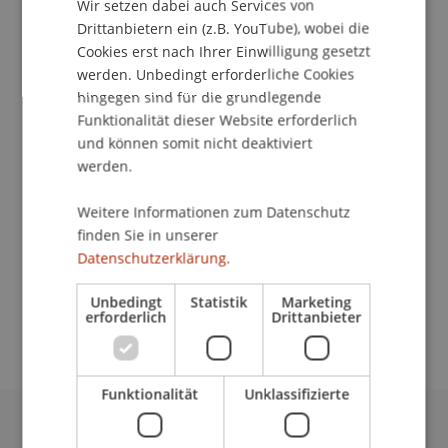
Wir setzen dabei auch Services von
Drittanbietern ein (z.B. YouTube), wobei die
Cookies erst nach Ihrer Einwilligung gesetzt
School/Professur:
werden. Unbedingt erforderliche Cookies
Kommunikation und Marketing
hingegen sind für die grundlegende
Funktionalität dieser Website erforderlich
Liebe Studienbeginnerinnen und Studienbeginner
und können somit nicht deaktiviert
werden.
Wir bemühen uns, dir den Einstieg in
Liechtenstein so angenehm wie möglich zu
Weitere Informationen zum Datenschutz
finden Sie in unserer
machen und dich mit allen relevanten
Datenschutzerklärung.
Informationen zu versorgen.
Unbedingt
Statistik
Marketing
Zur Website
erforderlich
Drittanbieter
Funktionalität
Unklassifizierte
Universität Liechtenstein