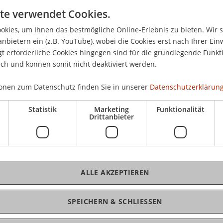
te verwendet Cookies.
Mi,
kies, um Ihnen das bestmögliche Online-Erlebnis zu bieten. Wir 
Aud
anbietern ein (z.B. YouTube), wobei die Cookies erst nach Ihrer Ein
 erforderliche Cookies hingegen sind für die grundlegende Funkti
ich und können somit nicht deaktiviert werden.
onen zum Datenschutz finden Sie in unserer
Datenschutzerklärung
Statistik
Marketing
Funktionalität
K
Drittanbieter
Ma
ALLE AKZEPTIEREN
SPEICHERN & SCHLIESSEN
Ma