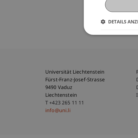
DETAILS ANZ
Universität Liechtenstein
Fürst-Franz-Josef-Strasse
9490 Vaduz
Liechtenstein
T +423 265 11 11
info@uni.li