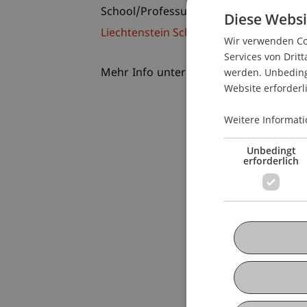
School/Professur:
Diese Websi
Liechtenstein School of Architecture
Wir verwenden Coo
Services von Dritt
werden. Unbedingt
Mehr Info unter www.lia.li
Website erforderl
Weitere Informati
Unbedingt
erforderlich