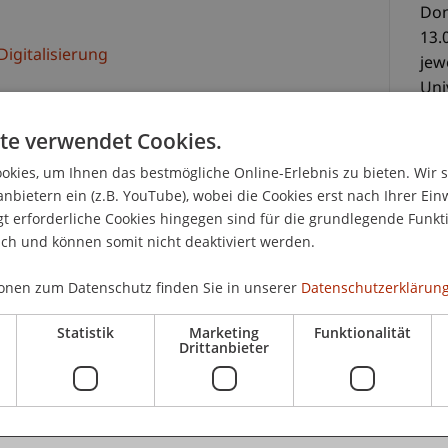
Don
13.
igitalisierung
jew
Uni
as sowohl im öffentlichen als auch im privaten
Sem
te verwendet Cookies.
verursachen, das Vertrauen in Institutionen
it gefährden kann. Auf internationaler Ebene sind
kies, um Ihnen das bestmögliche Online-Erlebnis zu bieten. Wir 
men die Europarats-Gruppe der Staaten gegen
anbietern ein (z.B. YouTube), wobei die Cookies erst nach Ihrer Ein
CHF
sgruppe "Bestechung" und der
 erforderliche Cookies hingegen sind für die grundlegende Funkti
dig
inkommens der Vereinten Nationen gegen
ich und können somit nicht deaktiviert werden.
Tei
onen zum Datenschutz finden Sie in unserer
Datenschutzerklärung
rs lernen Sie die verschiedenen Formen von
ren, wie man Korruption erkennt.
Statistik
Marketing
Funktionalität
e Ihr Wissen zu folgenden Straftatbeständen:
Drittanbieter
StGB)
K
orteilszuwendung (§ 307a StGB)
(§ 306 StGB) und Vorteilszuwendung zur