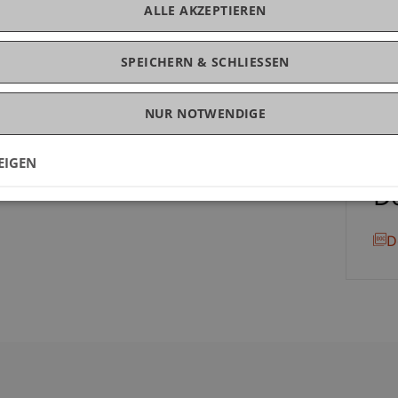
ALLE AKZEPTIEREN
Mag
stechung (§ 307 StGB)
SPEICHERN & SCHLIESSEN
eschäftlichen Verkehr (§ 309 StGB)
§ 310 StGB)
NUR NOTWENDIGE
ung im Amt (§ 311 StGB)
EIGEN
D
D