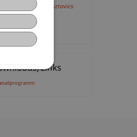
. phil. Christoph Osztovics
+423 265 13 83
E-Mail
ownloads/Links
etailprogramm