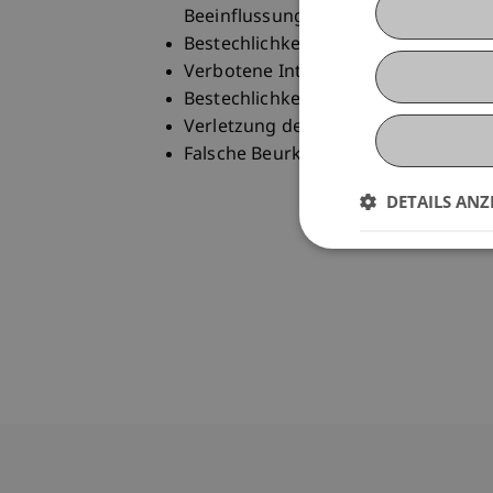
Beeinflussung (§ 307b StGB)
Bestechlichkeit (§ 304 StGB) und Be
Verbotene Intervention (§ 308 StGB)
Bestechlichkeit und Bestechung im g
Verletzung des Amtsgeheimnisses (
Falsche Beurkundung und Beglaubig
DETAILS ANZ