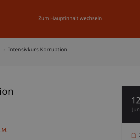
Forschung
Universität
Aktuelles
Zum Hauptinhalt wechseln
n
Intensivkurs Korruption
ion
1
Jun
.M.