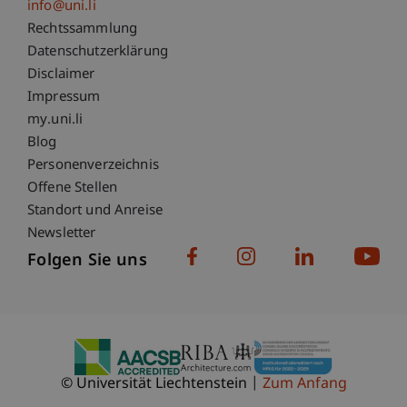
info@uni.li
Fußzeile Rechtliche Hinweise
Rechtssammlung
Datenschutzerklärung
Disclaimer
Impressum
Fußzeile Subdomain-Verzeichnis
my.uni.li
Blog
Personenverzeichnis
Offene Stellen
Standort und Anreise
Newsletter
Folgen Sie uns
© Universität Liechtenstein
Zum Anfang