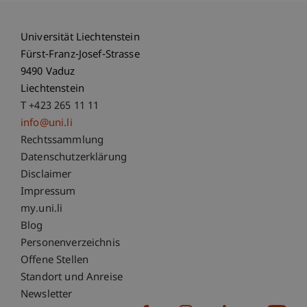
Universität Liechtenstein
Fürst-Franz-Josef-Strasse
9490 Vaduz
Liechtenstein
T +423 265 11 11
info@uni.li
Fußzeile Rechtliche Hinweise
Rechtssammlung
Datenschutzerklärung
Disclaimer
Impressum
Fußzeile Subdomain-Verzeichnis
my.uni.li
Blog
Personenverzeichnis
Offene Stellen
Standort und Anreise
Newsletter