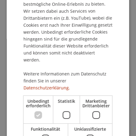
bestmögliche Online-Erlebnis zu bieten.
kaum ein Bereich so vielschichtig und führt damit
Wir setzen dabei auch Services von
zu so vielen schwierigen rechtlichen
Drittanbietern ein (z.B. YouTube), wobei die
Fragestellungen wie das Fondsrecht: Je nach
Cookies erst nach Ihrer Einwilligung gesetzt
Veranlagungsart und Fondsstruktur gilt es
werden. Unbedingt erforderliche Cookies
rechtliche Besonderheiten zu beachten. Diese
hingegen sind für die grundlegende
Herausforderung wird noch dadurch erschwert,
Funktionalität dieser Website erforderlich
dass es sich um eine Materie handelt, die sowohl
und können somit nicht deaktiviert
von europäischen als auch nationalen
werden.
Rechtsakten geprägt ist.
Weitere Informationen zum Datenschutz
finden Sie in unserer
Das nötige Wissen und Verständnis, um diese
Datenschutzerklärung.
Fragestellungen zu bewerkstelligen, soll der
Intensivkurs «Fondsrecht», der gleichzeitig das
Unbedingt
Statistik
Marketing
Modul 5 des «Executive Master of Laws (LL.M.) im
erforderlich
Drittanbieter
Bank- und Finanzmarktrecht» darstellt,
vermitteln. Dabei stehen das UCITSG und das
AIFMG im Mittelpunkt, wobei ein Augenmerk auf
Funktionalität
Unklassifizierte
die Zulassung von (Alternativen) Fondsverwaltern