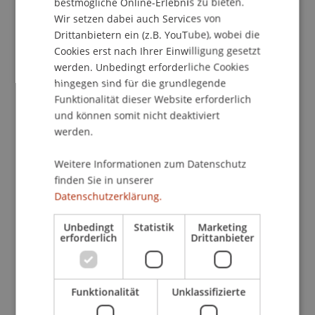
Auf Versicherungsvermittler und
bestmögliche Online-Erlebnis zu bieten.
Versicherungsunternehmen kommen immer
Wir setzen dabei auch Services von
Drittanbietern ein (z.B. YouTube), wobei die
neue und sich stetig wandelnde regulatorische
Cookies erst nach Ihrer Einwilligung gesetzt
Anforderungen zu. Das gilt gerade im Cross-
werden. Unbedingt erforderliche Cookies
Border-Geschäft, wo im Spannungsfeld mehrerer
hingegen sind für die grundlegende
Rechtsordnungen operiert wird. Das Bewusstsein
Funktionalität dieser Website erforderlich
für und das Wissen um neueste regulatorische
und können somit nicht deaktiviert
Anforderungen ist daher für alle Marktteilnehmer
werden.
zentral.
Weitere Informationen zum Datenschutz
Die nächste Ausgabe der Veranstaltungsreihe
finden Sie in unserer
IDD Intensiv widmet sich daher aktuellen
Datenschutzerklärung.
Entwicklungen im Versicherungsvertrieb. Die
Unbedingt
Statistik
Marketing
Veranstaltung spannt dabei einen Bogen vom
erforderlich
Drittanbieter
schweizerischen Aufsichtsrecht über das
europäische Datenschutzrecht bis hin zu US-
amerikanischem Sanktionenrecht.
Funktionalität
Unklassifizierte