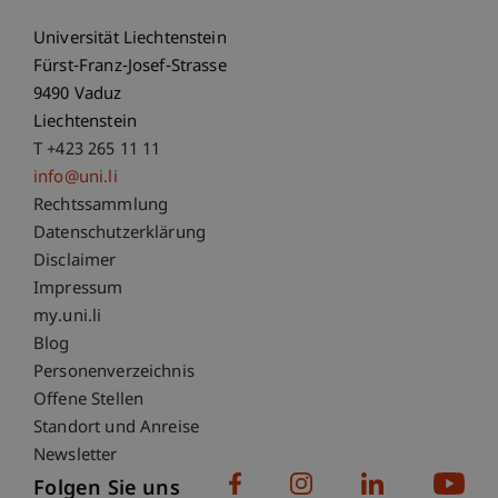
Universität Liechtenstein
Fürst-Franz-Josef-Strasse
9490 Vaduz
Liechtenstein
T +423 265 11 11
info@uni.li
Fußzeile Rechtliche Hinweise
Rechtssammlung
Datenschutzerklärung
Disclaimer
Impressum
Fußzeile Subdomain-Verzeichnis
my.uni.li
Blog
Personenverzeichnis
Offene Stellen
Standort und Anreise
Newsletter
Folgen Sie uns