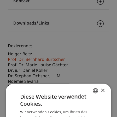
Kontakt
Downloads/Links
Dozierende:
Holger Beitz
Prof. Dr. Bernhard Burtscher
Prof. Dr. Marie-Louise Gächter
Dr. iur. Daniel Koller
Dr. Stephan
Ochsner
LL.M.
Noémie Savaria
Norman Wirth
×
Diese Website verwendet
School/Professur:
Cookies.
GERMAN
Bank- und Finanzmarktrecht
Wir verwenden Cookies, um Ihnen das
ENGLISH