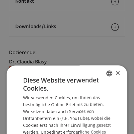
Kontakt
Downloads/Links
Dozierende:
Dr. Claudia Blasy
Prof. Dr. Bernhard Burtscher
×
Dr. iur. Florian
Ebner
LL.M. (WU)
Diese Website verwendet
Mag. Peter Jedlicka
Cookies.
Dr. iur. Christina Delia
Pointner
LL.M.
GERMAN
Dr. Alexander
Putzer
MBA
Wir verwenden Cookies, um Ihnen das
ENGLISH
PD MMag. Dr. Thomas
Stern
MBA LL.M.
bestmögliche Online-Erlebnis zu bieten.
(Heidelberg)
Wir setzen dabei auch Services von
Drittanbietern ein (z.B. YouTube), wobei die
School/Professur:
Cookies erst nach Ihrer Einwilligung gesetzt
Bank- und Finanzmarktrecht
werden. Unbedingt erforderliche Cookies