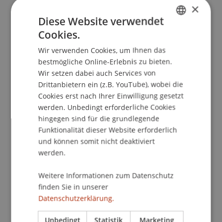
×
Weise wichtige Fähigkeiten wie Kreativität,
Diese Website verwendet
Problemlösungskompetenz,
Cookies.
Kommunikationsstärke und Teamgeist – und das
GERMAN
in kürzester Zeit und mit viel Spass!
Wir verwenden Cookies, um Ihnen das
ENGLISH
bestmögliche Online-Erlebnis zu bieten.
In spannenden Workshops tüfteln die Kinder
Wir setzen dabei auch Services von
unter anderem an ihrem eigenen Produkt – von
Drittanbietern ein (z.B. YouTube), wobei die
der ersten Idee bis zur konkreten Umsetzung. Ob
Cookies erst nach Ihrer Einwilligung gesetzt
werden. Unbedingt erforderliche Cookies
ein neues Spielzeug, ein besonderes Buch oder
hingegen sind für die grundlegende
eine innovative App – der Kreativität sind keine
Funktionalität dieser Website erforderlich
Grenzen gesetzt. Am Ende bleibt das stolze
und können somit nicht deaktiviert
Gefühl, etwas Eigenes erschaffen zu haben und
werden.
die Erkenntnis, dass auch aus kleinsten Ideen
etwas Grosses entstehen kann.
Weitere Informationen zum Datenschutz
finden Sie in unserer
Datenschutzerklärung.
Begleitprogramm für Erwachsene: Kleine
Köpfe, grosse Ideen
Unbedingt
Statistik
Marketing