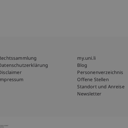
Fußzeile Rechtliche Hinweise
Fußzeile Su
Rechtssammlung
my.uni.li
Datenschutzerklärung
Blog
Disclaimer
Personenverzeichnis
Impressum
Offene Stellen
Standort und Anreise
Newsletter