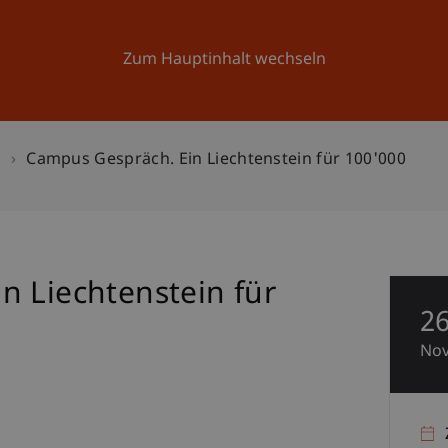
Forschung
Universität
Aktuelles
Zum Hauptinhalt wechseln
n
Campus Gespräch. Ein Liechtenstein für 100'000
n Liechtenstein für
2
No