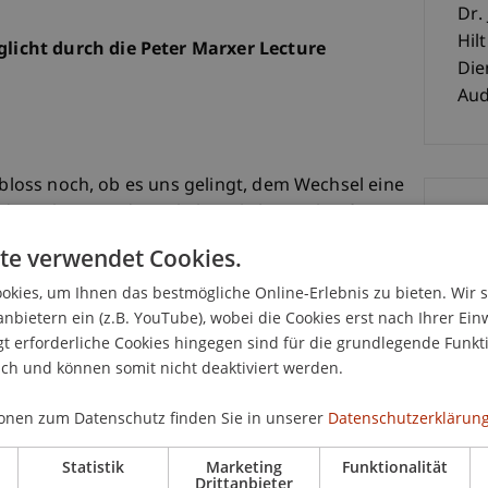
Dr.
Hilt
icht durch die Peter Marxer Lecture
Die
Aud
t bloss noch, ob es uns gelingt, dem Wechsel eine
das schon mit der enkeltauglichen Zukunft.
K
äche im Jahr 2024 nach. Dazu haben wir
te verwendet Cookies.
eitrag gebeten. Wir wollen nachdenken, ob es
Dr
kies, um Ihnen das bestmögliche Online-Erlebnis zu bieten. Wir 
lingen kann, einen Beitrag zu leisten, diese
anbietern ein (z.B. YouTube), wobei die Cookies erst nach Ihrer Ein
ssen zu handhaben. Handhaben, in die eigenen
 erforderliche Cookies hingegen sind für die grundlegende Funkti
nicht auf die da oben zeigen. Seien Sie mit dabei,
ich und können somit nicht deaktiviert werden.
Kir
onen zum Datenschutz finden Sie in unserer
Datenschutzerklärung
ei gleichzeitig attraktiven Unternehmenssteuern
gen Länder auf der Welt, in denen mehr
Statistik
Marketing
Funktionalität
Drittanbieter