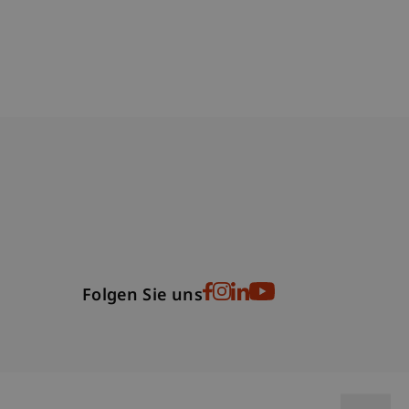
bdomain-Verzeichnis
Folgen Sie uns