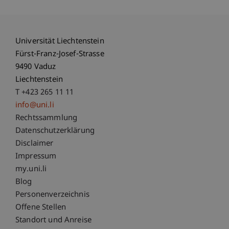
Universität Liechtenstein
Fürst-Franz-Josef-Strasse
9490 Vaduz
Liechtenstein
T +423 265 11 11
info@uni.li
Fußzeile Rechtliche Hinweise
Rechtssammlung
Datenschutzerklärung
Disclaimer
Impressum
Fußzeile Subdomain-Verzeichnis
my.uni.li
Blog
Personenverzeichnis
Offene Stellen
Standort und Anreise