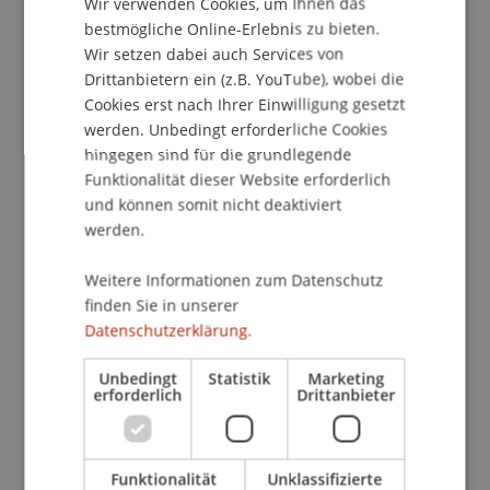
Wir verwenden Cookies, um Ihnen das
ENGLISH
Der 15. Teil der Veranstaltungsreihe "IDD
bestmögliche Online-Erlebnis zu bieten.
Intensiv" beleuchtet die Versicherung in Zeiten
Wir setzen dabei auch Services von
des Klimawandels. Wie angekündigt, wird die
Drittanbietern ein (z.B. YouTube), wobei die
Cookies erst nach Ihrer Einwilligung gesetzt
Veranstaltung
ausschliesslich online
über Zoom
werden. Unbedingt erforderliche Cookies
durchgeführt.
hingegen sind für die grundlegende
Funktionalität dieser Website erforderlich
Die Tangente zwischen Klimawandel und
und können somit nicht deaktiviert
Versicherungswesen ist mittlerweile evident.
werden.
Überflutungen, Murenabgänge und andere
Extremwetterereignisse haben die Frage in den
Weitere Informationen zum Datenschutz
Mittelpunkt gerückt, inwieweit
finden Sie in unserer
Versicherungslösungen zur Bewältigung der
Datenschutzerklärung.
Klimakrise beitragen können. Gesetzgeber und
Unbedingt
Statistik
Marketing
Aufsichtsbehörden versuchen, Kapitalströme in
erforderlich
Drittanbieter
Richtung nachhaltiger Veranlagungsprodukte zu
lenken. Und regulatorische Anforderungen
umfassen zunehmend auch klima- und
Funktionalität
Unklassifizierte
umweltrelevante Parameter.