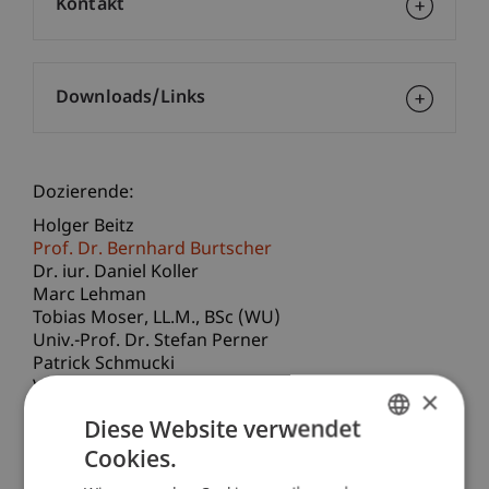
Kontakt
Downloads/Links
Dozierende:
Holger Beitz
Prof. Dr. Bernhard Burtscher
Dr. iur. Daniel Koller
Marc Lehman
Tobias
Moser
LL.M., BSc (WU)
Univ.-Prof. Dr. Stefan Perner
Patrick Schmucki
Volker Schulz
×
Diese Website verwendet
School/Professur:
Cookies.
GERMAN
Bank- und Finanzmarktrecht