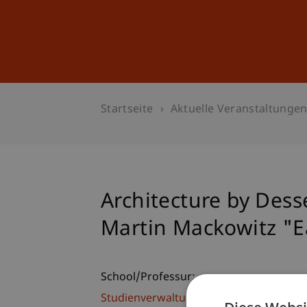
Studium
Weiterbildung
Startseite
Aktuelle Veranstaltunge
Architecture by Dess
Martin Mackowitz "E
School/Professur:
Studienverwaltung Bachelorstudiengan