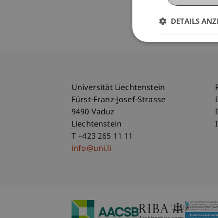
DETAILS ANZ
Universität Liechtenstein
Fürst-Franz-Josef-Strasse
9490 Vaduz
Liechtenstein
T +423 265 11 11
info@uni.li