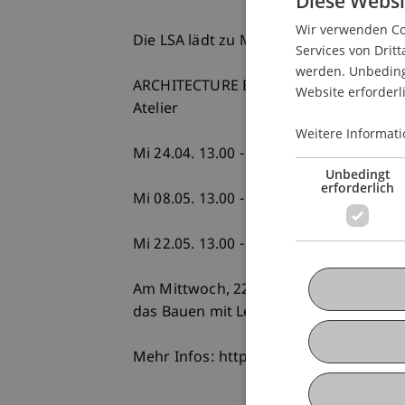
Diese Websi
Wir verwenden Coo
Die LSA lädt zu Mittagsvorträgen und 
Services von Dritt
werden. Unbedingt
ARCHITECTURE BY DESSERT
Website erforderl
Atelier
Weitere Informati
Mi 24.04. 13.00 - 13.30 Simon Egger «Zir
Unbedingt
erforderlich
Mi 08.05. 13.00 - 13.30 Herwig Bauer «
Mi 22.05. 13.00 - 13.30 Anna Heringer 
Am Mittwoch, 22. Mai um 13 Uhr spre
das Bauen mit Lehm.
Mehr Infos: https://www.anna-heringe