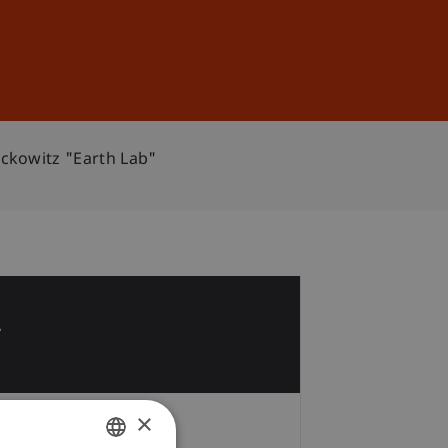
Anmelden
DE
EN
ckowitz "Earth Lab"
2
i
×
Zeit und Ort