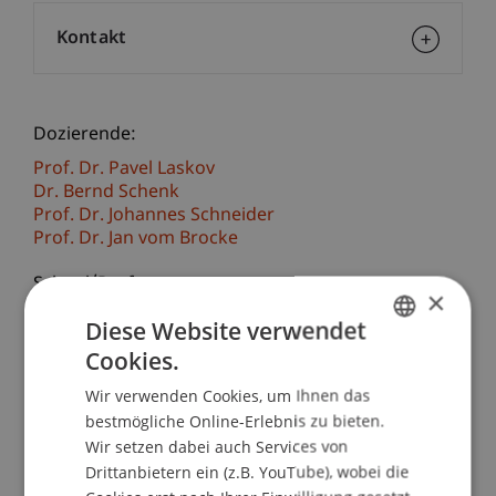
Kontakt
Dozierende:
Prof. Dr. Pavel Laskov
Dr. Bernd Schenk
Prof. Dr. Johannes Schneider
Prof. Dr. Jan vom Brocke
School/Professur:
×
Daten- und Anwendungssicherheit
Diese Website verwendet
Cookies.
GERMAN
Tauche ein in unsere faszinierende
Workshopreihe zur Digitalisierung, mit der wir die
Wir verwenden Cookies, um Ihnen das
ENGLISH
bestmögliche Online-Erlebnis zu bieten.
Zukunft mitgestalten werden! Unsere
Wir setzen dabei auch Services von
interaktiven Sessions führen dich durch die
Drittanbietern ein (z.B. YouTube), wobei die
faszinierende Welt der künstlichen Intelligenz,