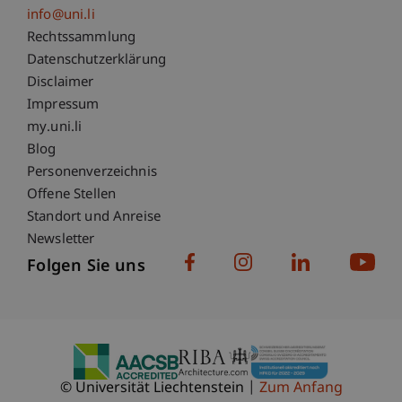
info@uni.li
Fußzeile Rechtliche Hinweise
Rechtssammlung
Datenschutzerklärung
Disclaimer
Impressum
Fußzeile Subdomain-Verzeichnis
my.uni.li
Blog
Personenverzeichnis
Offene Stellen
Standort und Anreise
Newsletter
Folgen Sie uns
© Universität Liechtenstein
Zum Anfang