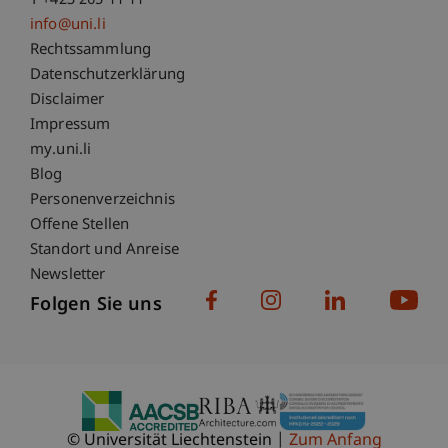
T +423 265 11 11
info@uni.li
Fußzeile Rechtliche Hinweise
Rechtssammlung
Datenschutzerklärung
Disclaimer
Impressum
Fußzeile Subdomain-Verzeichnis
my.uni.li
Blog
Personenverzeichnis
Offene Stellen
Standort und Anreise
Newsletter
Folgen Sie uns
© Universität Liechtenstein
Zum Anfang