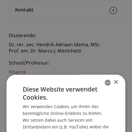
Kontakt
Dozierende:
Dr. rer. oec. Hendrik Adriaan
Idema
MSc
Prof. em. Dr. Marco J. Menichetti
School/Professur:
Finance
×
Kurzbeschreibung:
Diese Website verwendet
Das Seminar gibt zunächst einen Überblick über
Cookies.
GERMAN
die Entwicklung von Aspekten der Nachhaltigkeit
Wir verwenden Cookies, um Ihnen das
in der Finanzwirtschaft. Wir geben zunächst einen
ENGLISH
bestmögliche Online-Erlebnis zu bieten.
Überblick über die historische Entwicklung und
Wir setzen dabei auch Services von
starten bei "Corporate Social Responsibility"
Drittanbietern ein (z.B. YouTube), wobei die
(CSR), gehen über zu "Environmental, Social and