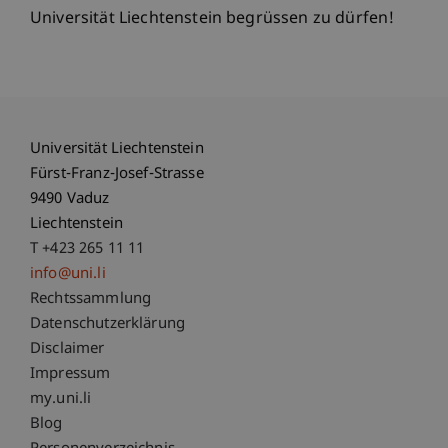
Universität Liechtenstein begrüssen zu dürfen!
Universität Liechtenstein
Fürst-Franz-Josef-Strasse
9490 Vaduz
Liechtenstein
T +423 265 11 11
info@uni.li
Fußzeile Rechtliche Hinweise
Rechtssammlung
Datenschutzerklärung
Disclaimer
Impressum
Fußzeile Subdomain-Verzeichnis
my.uni.li
Blog