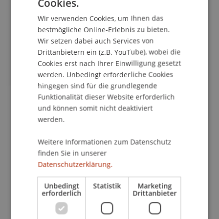
Cookies.
GERMAN
auf jene Kryptowerte, die bislang nur
Wir verwenden Cookies, um Ihnen das
unzureichend reguliert waren. Die «Distributed
ENGLISH
bestmögliche Online-Erlebnis zu bieten.
Ledger-Technologie» (DLT) hat aber auch das
Wir setzen dabei auch Services von
Potenzial, die Emission und den Handel mit
Drittanbietern ein (z.B. YouTube), wobei die
Finanzinstrumenten grundlegend zu verändern:
Cookies erst nach Ihrer Einwilligung gesetzt
«DLT-Finanzinstrumente» versprechen durch eine
werden. Unbedingt erforderliche Cookies
durchgehende Automatisierung und die
hingegen sind für die grundlegende
Reduktion von Intermediären deutlich schnellere
Funktionalität dieser Website erforderlich
und kostengünstigere Abläufe.
und können somit nicht deaktiviert
werden.
Das neue «DLT Pilot Regime» der EU soll dieses
Potenzial heben, indem es Hürden für den Einsatz
Weitere Informationen zum Datenschutz
finden Sie in unserer
der DLT beim Handel und bei der Abwicklung von
Datenschutzerklärung.
Finanzinstrumenten adressiert und die Bildung
von Sekundärmärkten fördert. Zugleich
Unbedingt
Statistik
Marketing
ermöglicht es bestimmten Marktteilnehmern,
erforderlich
Drittanbieter
Dienstleistungen entlang der gesamten
Wertschöpfungskette eines DLT-