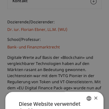
Kontakt
Dozierende/Dozierender:
Dr. iur. Florian
Ebner
LL.M. (WU)
School/Professur:
Bank- und Finanzmarktrecht
Digitale Werte auf Basis der «Blockchain» und
vergleichbarer Technologien haben auf den
Märkten rasant an Bedeutung gewonnen.
Liechtenstein war mit dem TVTG Pionier in der
Regulierung von Token und VT-Dienstleistern. Mit
dem «EU Digital Finance Pack-age» wurde nun auf
europäischer Ebene nachgezogen.
×
Diese Website verwendet
Ein Teil der neuen Regelungen konzentriert sich