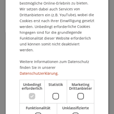
bestmögliche Online-Erlebnis zu bieten.
Kontakt
Wir setzen dabei auch Services von
Drittanbietern ein (z.B. YouTube), wobei die
Cookies erst nach Ihrer Einwilligung gesetzt
werden. Unbedingt erforderliche Cookies
School/Professur:
hingegen sind für die grundlegende
Funktionalität dieser Website erforderlich
Bank- und Finanzmarktrecht
und können somit nicht deaktiviert
Informationsveranstaltung zum
werden.
berufsbegleitenden Weiterbildungsprogramm
Weitere Informationen zum Datenschutz
(Executive Master of Laws (LL.M.) im Bank- und
finden Sie in unserer
Finanzmarktrecht) mit Start im September 2024.
Datenschutzerklärung.
Die Studiengangsverantwortlichen stehen Ihnen
Unbedingt
Statistik
Marketing
beim anschliessenden Apéro gerne für ein
erforderlich
Drittanbieter
persönliches Gespräch zur Verfügung.
Funktionalität
Unklassifizierte