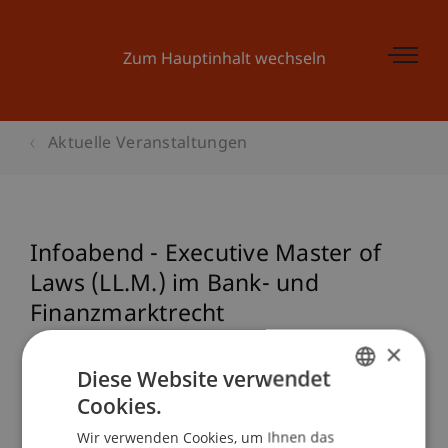
Zum Hauptinhalt wechseln
Aktuelle Veranstaltungen
Infoabend - Executive Master of
Laws (LL.M.) im Bank- und
Finanzmarktrecht
×
Diese Website verwendet
Veranstaltungsdetails
Cookies.
GERMAN
Wir verwenden Cookies, um Ihnen das
ENGLISH