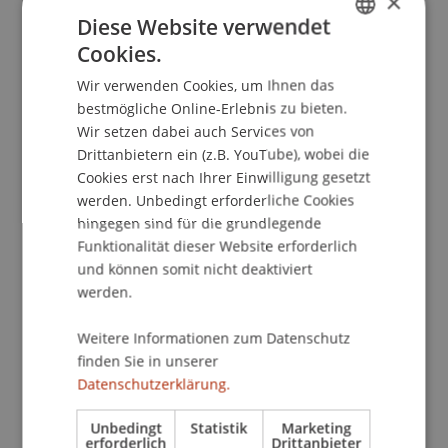
×
Kontakt
Diese Website verwendet
Cookies.
GERMAN
Wir verwenden Cookies, um Ihnen das
Dozierende/Dozierender:
ENGLISH
bestmögliche Online-Erlebnis zu bieten.
MMag. Dr. Stephan Lenzhofer
Wir setzen dabei auch Services von
Drittanbietern ein (z.B. YouTube), wobei die
School/Professur:
Cookies erst nach Ihrer Einwilligung gesetzt
Bank- und Finanzmarktrecht
werden. Unbedingt erforderliche Cookies
hingegen sind für die grundlegende
Die IDD ist die massgebende Rechtsgrundlage für
Funktionalität dieser Website erforderlich
den Versicherungsvertrieb. Wer erfolgreich
und können somit nicht deaktiviert
Versicherungsprodukte vertreiben will, muss
werden.
daher über einschlägige Kenntnisse verfügen. Im
Rahmen der Veranstaltung werden die
Weitere Informationen zum Datenschutz
finden Sie in unserer
wichtigsten Regelungen der IDD behandelt:
Datenschutzerklärung.
Verhaltenspflichten, Umgang mit
Interessenkonflikten, Vergütungsregeln,
Unbedingt
Statistik
Marketing
Informationspflichten, Beratungspflichten etc.
erforderlich
Drittanbieter