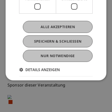
Die Veranstaltung wird hybrid stattfinden, wir
freuen uns auf den interaktiven Charakter der
Veranstaltung und auf den Input der
ALLE AKZEPTIEREN
Teilnehmenden für zukünftige Seminarthemen &
Workshops. Weiterhin möchten wir gerne beim
SPEICHERN & SCHLIESSEN
anschliessenden Aperó die Möglichkeit zum
Networking geben.
NUR NOTWENDIGE
Wir freuen uns auf Ihre Teilnahme sowie ihr
Feedback in Bezug auf weitere Veranstaltungen
DETAILS ANZEIGEN
zum Thema KI!
Sponsor dieser Veranstaltung