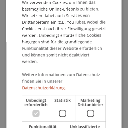
Wir verwenden Cookies, um Ihnen das
Workshops erreichen, welche abends in hybrider
ENGLISH
bestmögliche Online-Erlebnis zu bieten.
Form stattfinden werden.
Wir setzen dabei auch Services von
Drittanbietern ein (z.B. YouTube), wobei die
Im ersten Seminar wird Marten Graebner einen
Cookies erst nach Ihrer Einwilligung gesetzt
Vortrag zum Thema
"Geld & Zeit sparen mit
werden. Unbedingt erforderliche Cookies
ChatGPT"
halten. Marten Graebner arbeitet in
hingegen sind für die grundlegende
der Finanzbranche in Liechtenstein und hat
Funktionalität dieser Website erforderlich
bereits 2017 das KI Meetup "AI in Frankfurt"
und können somit nicht deaktiviert
mitbegründet.
werden.
Weitere Informationen zum Datenschutz
Agenda:
finden Sie in unserer
Datenschutzerklärung.
17:30-17:45
Einführung
17:45-19:00
Geld & Zeit sparen mit ChatGPT
Unbedingt
Statistik
Marketing
19:00-19:15
KI Projekte an der Universität
erforderlich
Drittanbieter
Liechtenstein
19:15-19:30
Umfrage & abschliessende Worte
19:30
Apéro & Networking
Funktionalität
Unklassifizierte