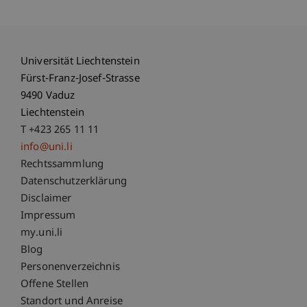
Universität Liechtenstein
Fürst-Franz-Josef-Strasse
9490 Vaduz
Liechtenstein
T +423 265 11 11
info@uni.li
Fußzeile Rechtliche Hinweise
Rechtssammlung
Datenschutzerklärung
Disclaimer
Impressum
Fußzeile Subdomain-Verzeichnis
my.uni.li
Blog
Personenverzeichnis
Offene Stellen
Standort und Anreise