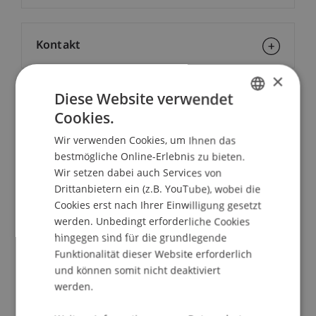
Kontakt
×
Diese Website verwendet
Dozierende:
Cookies.
GERMAN
Prof. Dr. iur. Alexandra
Butterstein
LL.M.
Wir verwenden Cookies, um Ihnen das
Prof. Dr. Marc Gottschald
ENGLISH
bestmögliche Online-Erlebnis zu bieten.
Dr. Christian Meyn
Wir setzen dabei auch Services von
School/Professur:
Drittanbietern ein (z.B. YouTube), wobei die
Cookies erst nach Ihrer Einwilligung gesetzt
Center für Philanthropie
werden. Unbedingt erforderliche Cookies
hingegen sind für die grundlegende
Wie können Förderstiftungen ihre Mittel optimal
Funktionalität dieser Website erforderlich
einsetzen und die grösstmögliche Wirkung
und können somit nicht deaktiviert
erzeugen? In diesem Seminar geht es darum, wie
werden.
Förderstiftungen elegant und effizient mit
Nonprofit-Organisationen zusammenarbeiten