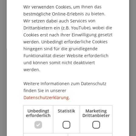
Diskussion über die Entwicklung eines neuen,
Wir verwenden Cookies, um Ihnen das
ENGLISH
fairen, inklusiven, nachhaltigen und gerechten
bestmögliche Online-Erlebnis zu bieten.
internationalen Steuersystems aus Sicht
Wir setzen dabei auch Services von
internationaler Organisationen wie der OECD, der
Drittanbietern ein (z.B. YouTube), wobei die
UNO, der EU und deren Mitgliedstaaten im
Cookies erst nach Ihrer Einwilligung gesetzt
Rahmen von online gehaltenen Inputstatements
werden. Unbedingt erforderliche Cookies
behandelt: The International Tax Strategy.
hingegen sind für die grundlegende
Funktionalität dieser Website erforderlich
und können somit nicht deaktiviert
Auf dieser Basis erfolgt andererseits eine
werden.
akademische Paneldiskussion mit persönlichen
Inputstatements vor Ort über die Zukunft der
Weitere Informationen zum Datenschutz
Internationalen Besteuerung: The Future of
finden Sie in unserer
International Taxation.
Datenschutzerklärung.
Referentinnen und Referenten:
Unbedingt
Statistik
Marketing
erforderlich
Drittanbieter
• Benjamin Angel, Director of direct taxation,
coordination, economic analysis and evaluation,