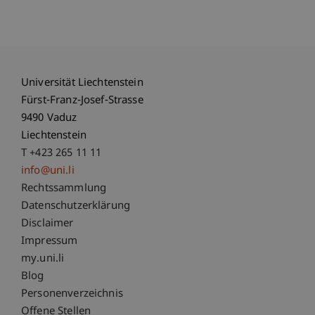
Universität Liechtenstein
Fürst-Franz-Josef-Strasse
9490 Vaduz
Liechtenstein
T +423 265 11 11
info@uni.li
Fußzeile Rechtliche Hinweise
Rechtssammlung
Datenschutzerklärung
Disclaimer
Impressum
Fußzeile Subdomain-Verzeichnis
my.uni.li
Blog
Personenverzeichnis
Offene Stellen