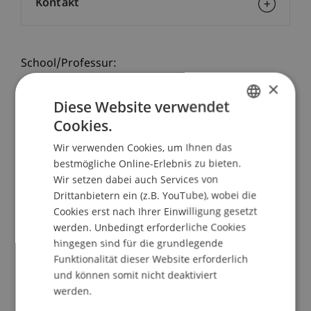
Kontakt
School/Professur:
×
Kommunikation und Marketing
Diese Website verwendet
Wir beraten dich - vor Ort und persönlich!
Cookies.
GERMAN
Wir verwenden Cookies, um Ihnen das
Bei unseren Infoabenden erhältst du alle
ENGLISH
bestmögliche Online-Erlebnis zu bieten.
grundlegenden Informationen zum Bachelor-
Wir setzen dabei auch Services von
oder Masterstudiengang deiner Wahl, unsere
Drittanbietern ein (z.B. YouTube), wobei die
Student Ambassadors geben dir Einblicke in das
Cookies erst nach Ihrer Einwilligung gesetzt
Studienleben und unsere Studiengangs- und
werden. Unbedingt erforderliche Cookies
Serviceteams beantworten all deine Fragen
hingegen sind für die grundlegende
individuell.
Funktionalität dieser Website erforderlich
und können somit nicht deaktiviert
ABLAUF Infoabend am Campus
werden.
Persönliche Beratung
durch die