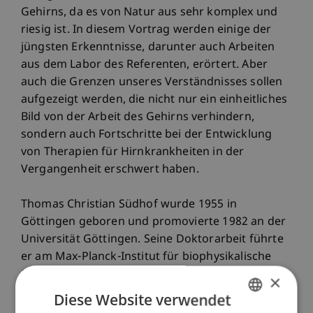
Gehirns, da es von Natur aus sehr komplex und
riesig ist. In diesem Vortrag werden einige der
jüngsten Erkenntnisse, darunter auch Arbeiten
aus dem Labor des Referenten, erörtert. Aber
auch die Grenzen unseres Verständnisses sollen
aufgezeigt werden, die nicht nur ein einheitliches
Bild von der Arbeit des Gehirns verhindern,
sondern auch Fortschritte bei der Entwicklung
von Therapien für Hirnkrankheiten in der
Vergangenheit erschwert haben.
Thomas Christian Südhof wurde 1955 in
Göttingen geboren und promovierte 1982 an der
Universität Göttingen. Seine Doktorarbeit führte
er am Max-Planck-Institut für biophysikalische
Chemie in Göttingen bei Prof. Victor P. Whittaker
×
über die biophysikalische Struktur von
Diese Website verwendet
sekretorischen Granula durch. Von 1983-1986