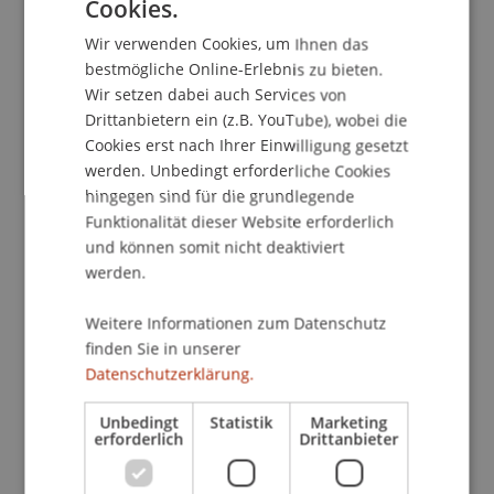
Cookies.
GERMAN
arbeitete Südhof als Postdoktorand bei Dr. Mike
Wir verwenden Cookies, um Ihnen das
Brown und Joe Goldstein am UT Southwestern in
ENGLISH
bestmögliche Online-Erlebnis zu bieten.
Dallas. Südhof begann seine unabhängige
Wir setzen dabei auch Services von
Karriere 1986 am UT Southwestern, wo er bis
Drittanbietern ein (z.B. YouTube), wobei die
2008 blieb und unter anderem den Lehrstuhl für
Cookies erst nach Ihrer Einwilligung gesetzt
Neurowissenschaften gründete. Im Jahr 2008
werden. Unbedingt erforderliche Cookies
wechselte Südhof nach Stanford und wurde dort
hingegen sind für die grundlegende
Avram Goldstein Professor an der School of
Funktionalität dieser Website erforderlich
Medicine. Darüber hinaus ist Südhof seit 1986
und können somit nicht deaktiviert
Forscher des Howard Hughes Medical Institute.
werden.
Weitere Informationen zum Datenschutz
Als Südhof sein Labor gründete, entschied er sich,
finden Sie in unserer
in die Neurowissenschaften zu wechseln, um
Datenschutzerklärung.
Synapsen wegen ihrer zentralen, noch nicht
vollständig verstandenen Rolle bei der
Unbedingt
Statistik
Marketing
Gehirnfunktion zu untersuchen. Südhofs Arbeit
erforderlich
Drittanbieter
konzentrierte sich zunächst auf den
Mechanismus der Freisetzung von