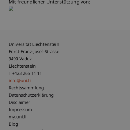
Mit freundlicher Unterstützung von:
Universität Liechtenstein
Fürst-Franz-Josef-Strasse
9490 Vaduz
Liechtenstein
T +423 265 11 11
info@uni.li
Fußzeile Rechtliche Hinweise
Rechtssammlung
Datenschutzerklärung
Disclaimer
Impressum
Fußzeile Subdomain-Verzeichnis
my.uni.li
Blog