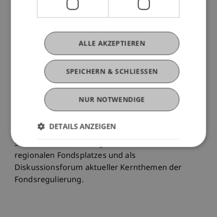
Optimierungsmöglichkeiten es gibt. Wir freuen
uns, dass es uns gelungen ist, mit Dr. Elisabeth
Reiner, LL.M. (Edinburgh), Rechtsanwältin bei bei
ALLE AKZEPTIEREN
EY Law - Pelzmann Gall Größ Rechtsanwälte
GmbH, eine ausgewiesene Expertin für das
Thema zu gewinnen. Nähere Informationen zum
SPEICHERN & SCHLIESSEN
Vortrag folgen noch.
NUR NOTWENDIGE
Der liechtensteinische Fondsabend findet in
bewährter Kooperation mit dem
DETAILS ANZEIGEN
Liechtensteinischen Anlagefondsverband LAFV
statt. Die Veranstaltung dient als Plattform des
regionalen Fondsplatzes und als
Diskussionsforum aktueller Kernthemen der
Fondsregulierung.