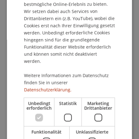
bestmögliche Online-Erlebnis zu bieten.
europäischen Bestrebungen wie der AML-
Wir setzen dabei auch Services von
Verordnung und AMLA, sondern auch an dem
Drittanbietern ein (z.B. YouTube), wobei die
jüngsten MONEYVAL-Report, der
Cookies erst nach Ihrer Einwilligung gesetzt
Investmentfonds mehr Aufmerksamkeit
werden. Unbedingt erforderliche Cookies
gewidmet hat. So wurde als Teil von "Immediate
hingegen sind für die grundlegende
Outcome 4" betont, dass Investmentfonds zwar
Funktionalität dieser Website erforderlich
weitgehend von einer Ausnahmeregelung
und können somit nicht deaktiviert
profitieren können, jedoch (mutmasslich) häufig
werden.
nicht über ausreichende Informationen verfügen,
Weitere Informationen zum Datenschutz
um die Risiken der Geldwäsche und
finden Sie in unserer
Terrorismusfinanzierung angemessen beurteilen
Datenschutzerklärung.
zu können.
Unbedingt
Statistik
Marketing
Vor diesem Hintergrund soll im nun 4.
erforderlich
Drittanbieter
Fondsabend dem Schnittstellenthema "Fonds &
Sorgfaltspflichten" nachgegangen und u.a.
beleuchtet werden, wie Investitionen zu prüfen
Funktionalität
Unklassifizierte
sind, was umgesetzt werden muss und welche