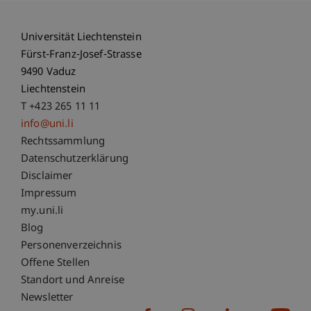
Universität Liechtenstein
Fürst-Franz-Josef-Strasse
9490 Vaduz
Liechtenstein
T +423 265 11 11
info@uni.li
Fußzeile Rechtliche Hinweise
Rechtssammlung
Datenschutzerklärung
Disclaimer
Impressum
Fußzeile Subdomain-Verzeichnis
my.uni.li
Blog
Personenverzeichnis
Offene Stellen
Standort und Anreise
Newsletter