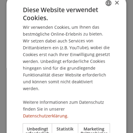
×
Lehrtätigkeit am Wissenschaftsstandort
Diese Website verwendet
Liechtenstein aufzeigen.
Cookies.
GERMAN
Wir verwenden Cookies, um Ihnen das
Nach Begrüssungsworten von Bildungsministerin
ENGLISH
bestmögliche Online-Erlebnis zu bieten.
Dominique Hasler stellen sich die drei
Wir setzen dabei auch Services von
Institutionen vor. In der anschliessenden
Drittanbietern ein (z.B. YouTube), wobei die
Podiumsdiskussion werden Gemeinsamkeiten
Cookies erst nach Ihrer Einwilligung gesetzt
und Unterschiede herausgearbeitet sowie
werden. Unbedingt erforderliche Cookies
Chancen und Herausforderungen des
hingegen sind für die grundlegende
Forschungsstandorts Liechtenstein erörtert.
Funktionalität dieser Website erforderlich
und können somit nicht deaktiviert
Forschende der drei Institutionen präsentieren
werden.
anhand von wissenschaftlichen Postern und
Weitere Informationen zum Datenschutz
praktischen Beispielen ausgewählte
finden Sie in unserer
Forschungsprojekte. Darüber hinaus besteht im
Datenschutzerklärung.
Rahmen eines Apéro riche die Möglichkeit, mit
Vertreterinnen und Vertretern der Institutionen
Unbedingt
Statistik
Marketing