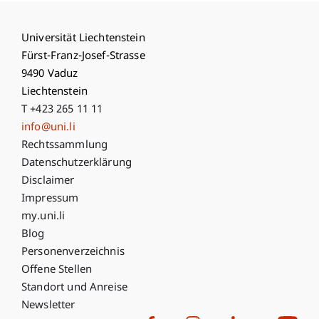
Universität Liechtenstein
Fürst-Franz-Josef-Strasse
9490 Vaduz
Liechtenstein
T +423 265 11 11
info@uni.li
Fußzeile Rechtliche Hinweise
Rechtssammlung
Datenschutzerklärung
Disclaimer
Impressum
Fußzeile Subdomain-Verzeichnis
my.uni.li
Blog
Personenverzeichnis
Offene Stellen
Standort und Anreise
Newsletter