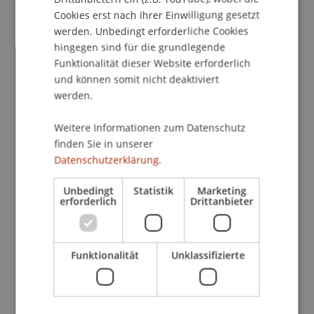
Cookies erst nach Ihrer Einwilligung gesetzt
als Leiter Private Banking
werden. Unbedingt erforderliche Cookies
hingegen sind für die grundlegende
Nach der Vorstellung des Studiengangs durch Dr.
Funktionalität dieser Website erforderlich
Othar Kordsachia, Assistenzprofessor und Prof.
und können somit nicht deaktiviert
Dr. Marco Menichetti, Liechtenstein Business
werden.
School, Universität Liechtenstein, sind Sie herzlich
zur individuellen Fragerunde mit den
Weitere Informationen zum Datenschutz
Studiengangsleitern eingeladen.
finden Sie in unserer
Datenschutzerklärung.
Der Zertifikatsstudiengang Sustainable Finance
Unbedingt
Statistik
Marketing
zeichnet sich durch folgende USPs aus:
erforderlich
Drittanbieter
Praxisnahe und anwendungsorientiert mit
ausgewählten ExpertInnen im Bereich
Sustainable Finance.
Funktionalität
Unklassifizierte
Je Modul 1 Tag flexibles Selbststudium und 2
Tage (Freitag/Samstag) in Präsenz.
Kaminabende zum direkten Austausch mit