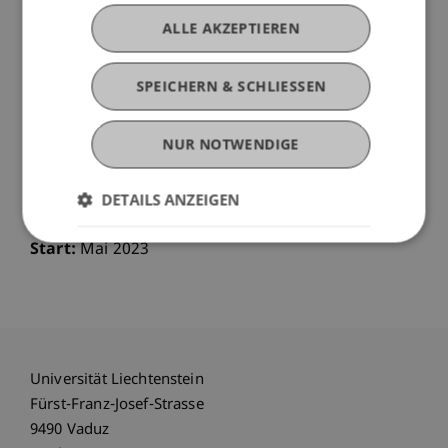
führenden ExpertInnen.
Angepasst an aktuelle Entwicklungen in
ALLE AKZEPTIEREN
Sustainable Finance, Reporting und
Regulierung.
SPEICHERN & SCHLIESSEN
Ausgestaltung des Curriculums gemäss den
Anforderungen der Finanzplätze Schweiz und
NUR NOTWENDIGE
Liechtenstein.
DETAILS ANZEIGEN
Weitere Informationen:
Zertifikatsstudiengang
Sustainable Finance
Start:
Mai 2023
Universität Liechtenstein
Fürst-Franz-Josef-Strasse
9490 Vaduz