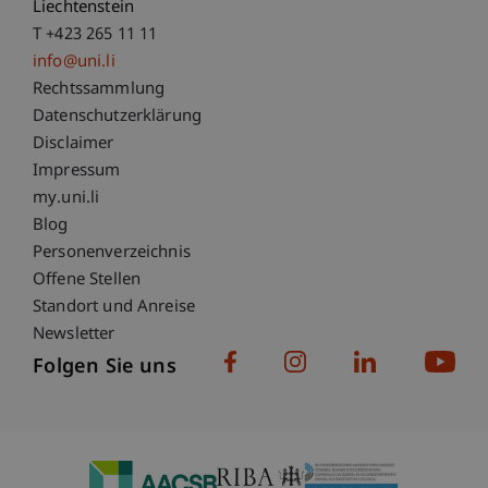
Liechtenstein
T +423 265 11 11
info@uni.li
Fußzeile Rechtliche Hinweise
Rechtssammlung
Datenschutzerklärung
Disclaimer
Impressum
Fußzeile Subdomain-Verzeichnis
my.uni.li
Blog
Personenverzeichnis
Offene Stellen
Standort und Anreise
Newsletter
Folgen Sie uns