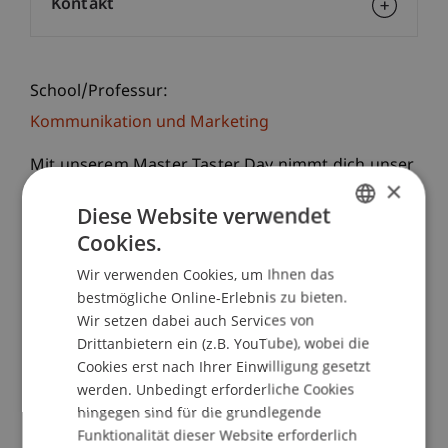
Kontakt
School/Professur:
Kommunikation und Marketing
Mit unserem Master Taster Day nimmt dich unser
×
Team mit an spannende Orte auf dem Campus
Diese Website verwendet
und bietet dir Einblicke in die Universität
Cookies.
Liechtenstein sowie den Masterstudiengang
GERMAN
Wirtschaftsinformatik.
Wir verwenden Cookies, um Ihnen das
ENGLISH
In Vorlesungen, Workshops oder Pitches im Start-
bestmögliche Online-Erlebnis zu bieten.
up Lab lernst du die praktische Seite des
Wir setzen dabei auch Services von
Studiums kennen.
Drittanbietern ein (z.B. YouTube), wobei die
Mit dem Master Taster Day am Campus
Cookies erst nach Ihrer Einwilligung gesetzt
werden. Unbedingt erforderliche Cookies
persönlich und vor Ort.
hingegen sind für die grundlegende
Funktionalität dieser Website erforderlich
PROGRAMM