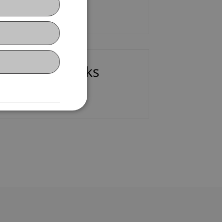
E-Mail
ownloads/Links
etailprogramm