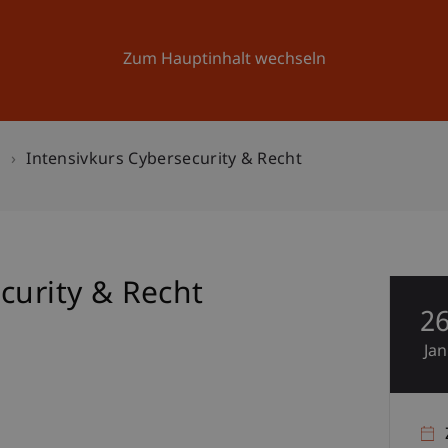
Forschung
Universität
Aktuelles
Zum Hauptinhalt wechseln
n
Intensivkurs Cybersecurity & Recht
curity & Recht
2
Jan