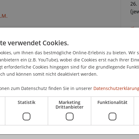
26.
(je
.M.
CHF
te verwendet Cookies.
dig
kies, um Ihnen das bestmögliche Online-Erlebnis zu bieten. Wir 
Kur
anbietern ein (z.B. YouTube), wobei die Cookies erst nach Ihrer Ein
Tei
ind Treiber der fortschreitenden Digitalisierung
 erforderliche Cookies hingegen sind für die grundlegende Funkti
Anw
er zusammenrücken lassen. Kaum ein
ich und können somit nicht deaktiviert werden.
igitale Anbindung oder Datenverarbeitung aus,
ata Breaches, Malware, Scareware und
onen zum Datenschutz finden Sie in unserer
Datenschutzerklärung
doch immer wieder, wie vulnerabel die
erschätzender Risikofaktor.
Statistik
Marketing
Funktionalität
K
Drittanbieter
 IT-Sicherheit allerdings nur aus technischer
Dip
Komponente ausser Acht. Spätestens durch
tuxnet" hat das Thema aber auch rechtspolitisch