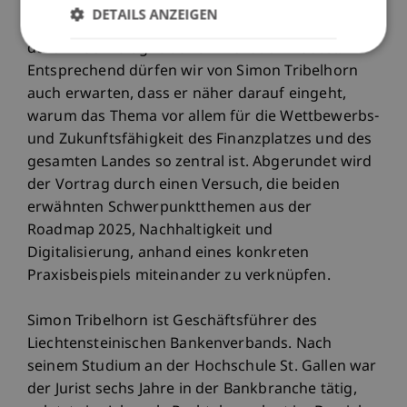
2025, den zweiten strategischen Schwerpunkt
DETAILS ANZEIGEN
bildet und das Motto der Strategie "Wachstum
durch Nachhaltigkeit und Innovation" lautet.
Entsprechend dürfen wir von Simon Tribelhorn
auch erwarten, dass er näher darauf eingeht,
warum das Thema vor allem für die Wettbewerbs-
und Zukunftsfähigkeit des Finanzplatzes und des
gesamten Landes so zentral ist. Abgerundet wird
der Vortrag durch einen Versuch, die beiden
erwähnten Schwerpunktthemen aus der
Roadmap 2025, Nachhaltigkeit und
Digitalisierung, anhand eines konkreten
Praxisbeispiels miteinander zu verknüpfen.
Simon Tribelhorn ist Geschäftsführer des
Liechtensteinischen Bankenverbands. Nach
seinem Studium an der Hochschule St. Gallen war
der Jurist sechs Jahre in der Bankbranche tätig,