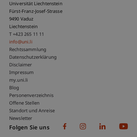
Universität Liechtenstein
Fürst-Franz-Josef-Strasse
9490 Vaduz
Liechtenstein
T +423 265 11 11
info@uni.li
Fußzeile Rechtliche Hinweise
Rechtssammlung
Datenschutzerklärung
Disclaimer
Impressum
Fußzeile Subdomain-Verzeichnis
my.uni.li
Blog
Personenverzeichnis
Offene Stellen
Standort und Anreise
Newsletter
Folgen Sie uns