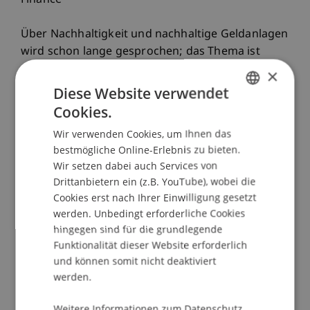
Finance"
Über Nachhaltigkeit und nachhaltige Geldanlagen
wird schon lange gesprochen; das Thema ist
nicht neu. So richtig Fahrt aufgenommen hat das
×
Thema aber erst seit 2015. Das Jahr 2015 kann als
Diese Website verwendet
historisches Jahr bezeichnet werden, denn es
Cookies.
GERMAN
wurden mit dem Pariser Klimaabkommen und
Wir verwenden Cookies, um Ihnen das
den von den Vereinten Nationen verabschiedeten
ENGLISH
bestmögliche Online-Erlebnis zu bieten.
Nachhaltigen Entwicklungszielen (kurz SDGs)
Wir setzen dabei auch Services von
gleich zwei Meilensteine auf internationaler
Drittanbietern ein (z.B. YouTube), wobei die
Ebene gesetzt. Diese beiden internationalen,
Cookies erst nach Ihrer Einwilligung gesetzt
politischen Grundsatzbekenntnisse haben der
werden. Unbedingt erforderliche Cookies
Nachhaltigkeitsdiskussion in einen riesigen Schub
hingegen sind für die grundlegende
verliehen. Die EU hat mit ihrem Action Plan on
Funktionalität dieser Website erforderlich
Sustainable Growth und der darauf fussenden
und können somit nicht deaktiviert
Nachhaltigkeitsregulierung gleichsam eine
werden.
Führungsrolle übernommen. Seither fehlt das
Weitere Informationen zum Datenschutz