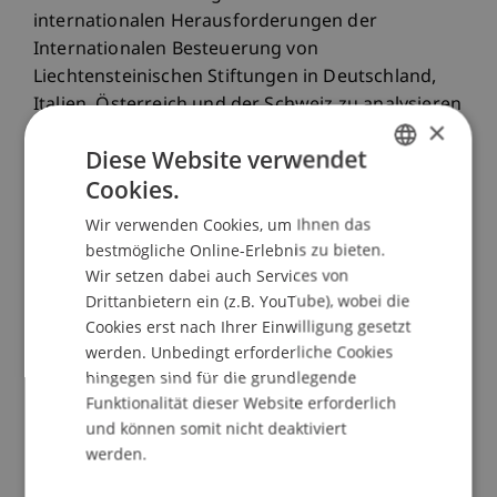
internationalen Herausforderungen der
Internationalen Besteuerung von
Liechtensteinischen Stiftungen in Deutschland,
Italien, Österreich und der Schweiz zu analysieren
×
und die sich daraus ergebenden Chancen und
Diese Website verwendet
Herausforderungen aufzuzeigen.
Cookies.
GERMAN
Als Referentinnen und Referenten konnten
Wir verwenden Cookies, um Ihnen das
ENGLISH
hierfür gewonnen werden:
bestmögliche Online-Erlebnis zu bieten.
Prof. Dr. Friedrich Fraberger, LL.M., TEP, StB,
Wir setzen dabei auch Services von
Partner, KPMG Alpen-Treuhand GmbH, Wien
Drittanbietern ein (z.B. YouTube), wobei die
Cookies erst nach Ihrer Einwilligung gesetzt
Dr. Robert Frei, LL.M., Partner, Kanzlei MFF
werden. Unbedingt erforderliche Cookies
MAYR FORT FREI, Mailand
hingegen sind für die grundlegende
Prof. DDr. Georg Kofler, LL.M., Institut für
Funktionalität dieser Website erforderlich
Österreichisches und Internationales
und können somit nicht deaktiviert
Steuerrecht, Wirtschaftsuniversität Wien
werden.
Dr. Alexander Linn, MBR, StB, Partner, Deloitte
GmbH, München