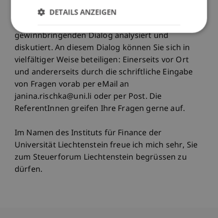
Die zentralen Aspekte werden zudem in einem
DETAILS ANZEIGEN
offenen und für die Teilnehmenden
gewinnbringenden Dialog analysiert und
diskutiert. An diesem Dialog können Sie sich in
vielfältiger Weise beteiligen: Einerseits vor Ort
und andererseits durch die schriftliche Eingabe
von Fragen vorab per eMail an
janina.rischka@uni.li oder per Post. Die
ReferentInnen greifen Ihre Fragen gerne auf.
Im Namen des Instituts für Finance der
Universität Liechtenstein freue ich mich sehr, Sie
zum Steuerforum Liechtenstein begrüssen zu
dürfen.