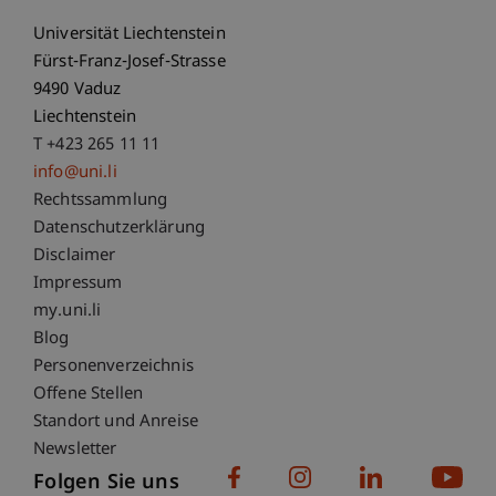
Universität Liechtenstein
Fürst-Franz-Josef-Strasse
9490 Vaduz
Liechtenstein
T +423 265 11 11
info@uni.li
Fußzeile Rechtliche Hinweise
Rechtssammlung
Datenschutzerklärung
Disclaimer
Impressum
Fußzeile Subdomain-Verzeichnis
my.uni.li
Blog
Personenverzeichnis
Offene Stellen
Standort und Anreise
Newsletter
Folgen Sie uns