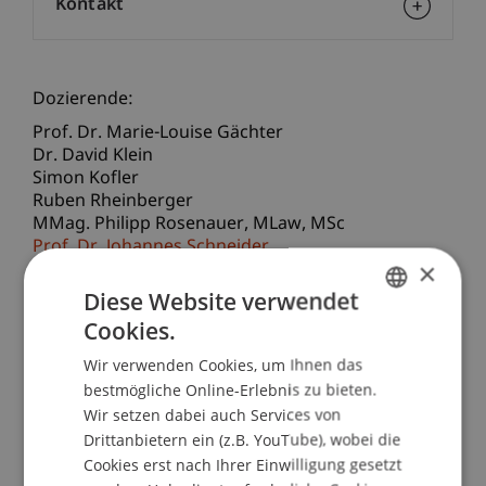
Kontakt
Dozierende:
Prof. Dr. Marie-Louise Gächter
Dr. David Klein
Simon Kofler
Ruben Rheinberger
MMag. Philipp
Rosenauer
MLaw, MSc
Prof. Dr. Johannes Schneider
×
Prof. Dr. Thomas Söbbing
Diese Website verwendet
School/Professur:
Cookies.
GERMAN
Lehrstuhl für Bank- und Finanzmarktrecht
Wir verwenden Cookies, um Ihnen das
ENGLISH
bestmögliche Online-Erlebnis zu bieten.
«Datenschutz» und «Datensicherheit» sind
Wir setzen dabei auch Services von
Begriffe, mit denen heute jedes Unternehmen im
Drittanbietern ein (z.B. YouTube), wobei die
Arbeitsalltag konfrontiert ist, insbesondere auch
Cookies erst nach Ihrer Einwilligung gesetzt
in der Finanzindustrie. Gleichzeitig sind