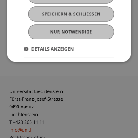
entwickelt und diskutiert.
SPEICHERN & SCHLIESSEN
Die Kursteilnahme verschafft Ihnen über blosse
Grundlagenkenntnisse hinaus einen vertieften
NUR NOTWENDIGE
Einblick in das Thema «Datenschutz» und
«Datensicherheit» aus verschiedensten
DETAILS ANZEIGEN
Perspektiven.
Universität Liechtenstein
Fürst-Franz-Josef-Strasse
9490 Vaduz
Liechtenstein
T +423 265 11 11
info@uni.li