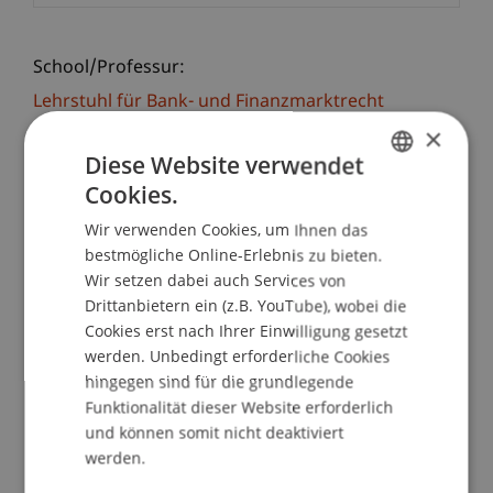
School/Professur:
Lehrstuhl für Bank- und Finanzmarktrecht
×
Im Intensivkurs "Bankrecht" - zugleich Modul 2
Diese Website verwendet
des Executive Master of Laws (LL.M.) im Bank-
Cookies.
GERMAN
und Finanzmarktrecht - werden den
Wir verwenden Cookies, um Ihnen das
Teilnehmenden die wesentlichen Grundlagen des
ENGLISH
bestmögliche Online-Erlebnis zu bieten.
europäischen Bankrechts vermittelt - aus
Wir setzen dabei auch Services von
zivilrechtlicher wie aus aufsichtsrechtlicher
Drittanbietern ein (z.B. YouTube), wobei die
Perspektive. Ausgehend von den Zulassungs- und
Cookies erst nach Ihrer Einwilligung gesetzt
Bewilligungsanforderungen werden die zentralen
werden. Unbedingt erforderliche Cookies
Aufsichtsinstrumente auf Behörden- sowie die
hingegen sind für die grundlegende
korrespondierenden als auch die allgemeinen
Funktionalität dieser Website erforderlich
Verhaltenspflichten auf Bankenseite erläutert.
und können somit nicht deaktiviert
werden.
Weiters werden die gängigen Geschäftsmodelle