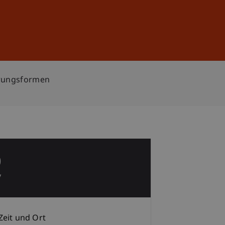
Anmelden
DE
EN
ierungsformen
0
v
Zeit und Ort