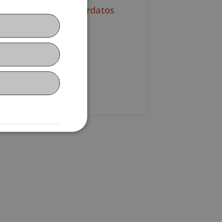
f. Dr. Dimitrios Linardatos
E-Mail
. Nicole Holzer
+423 265 12 86
E-Mail