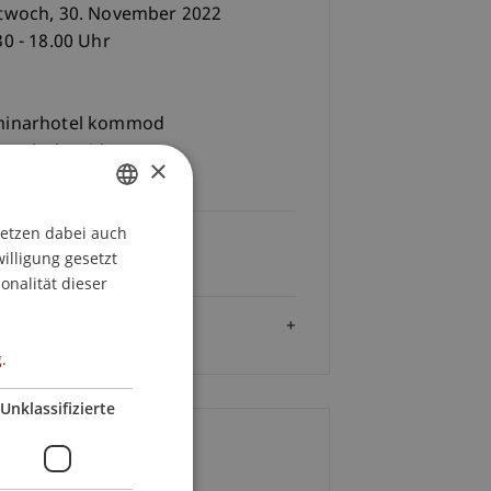
twoch, 30. November 2022
30 - 18.00 Uhr
minarhotel kommod
ustriering 14
×
1 Ruggell
setzen dabei auch
GERMAN
Gebühren
willigung gesetzt
ENGLISH
 290,-
onalität dieser
Zielgruppe
.
Unklassifizierte
ontakt