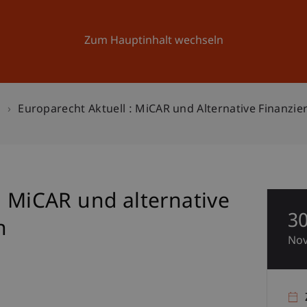
Forschung
Universität
Aktuelles
Zum Hauptinhalt wechseln
n
Europarecht Aktuell : MiCAR und Alternative Finanz
: MiCAR und alternative
3
n
No