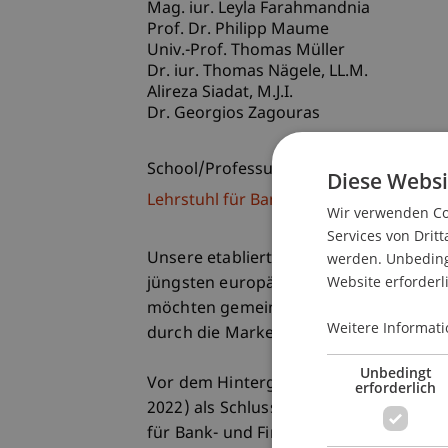
Mag. iur. Leyla Farahmandnia
Prof. Dr. Philipp Maume
Univ.-Prof. Thomas Müller
Dr. iur. Thomas
Nägele
LL.M.
Alireza
Siadat
M.J.I.
Dr. Georgios Zagouras
School/Professur:
Diese Websi
Lehrstuhl für Bank- und Finanzmarktre
Wir verwenden Coo
Services von Dritt
werden. Unbedingt
Unsere etablierte Veranstaltungsreihe 
Website erforderl
jüngsten europäischen Aktivitäten zur
möchten gemeinsam über die Chancen di
Weitere Informati
durch die Markets in Crypto Assets Re
Unbedingt
Vor dem Hintergrund der Veröffentli
erforderlich
2022) als Schlussstein der informellen
für Bank- und Finanzmarktrecht die Mi