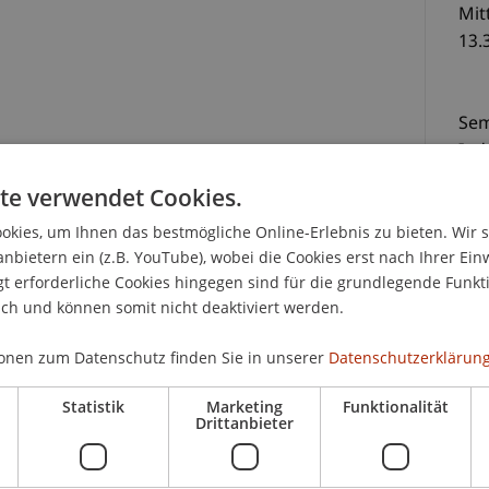
Mit
13.
Se
Ind
949
te verwendet Cookies.
cht
kies, um Ihnen das bestmögliche Online-Erlebnis zu bieten. Wir 
anbietern ein (z.B. YouTube), wobei die Cookies erst nach Ihrer Ein
CHF
 erforderliche Cookies hingegen sind für die grundlegende Funkti
"Europarecht Aktuell" blickt dieses Mal auf die
ich und können somit nicht deaktiviert werden.
 Regulierung der Märkte für Kryptowerte. Wir
skutieren, die für den Finanzplatz Liechtenstein
onen zum Datenschutz finden Sie in unserer
Datenschutzerklärung
gulation (MiCAR) einhergehen.
Statistik
Marketing
Funktionalität
chung des MiCAR-Kompromisstextes (5. Oktober
Drittanbieter
 Trilogverhandlungen veranstaltet der Lehrstuhl
K
CAR-Nachmittagsveranstaltung, in der u.a. die