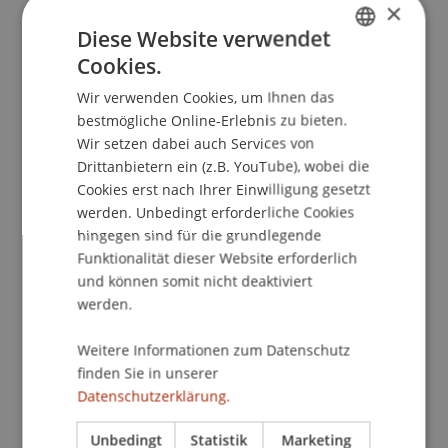
Kontakt
×
Diese Website verwendet
Cookies.
GERMAN
Downloads/Links
Wir verwenden Cookies, um Ihnen das
ENGLISH
bestmögliche Online-Erlebnis zu bieten.
Wir setzen dabei auch Services von
Drittanbietern ein (z.B. YouTube), wobei die
Dozierende:
Cookies erst nach Ihrer Einwilligung gesetzt
Roger Beggiato
werden. Unbedingt erforderliche Cookies
MMMag. DDr. Markus Jehle
hingegen sind für die grundlegende
Thomas Rüegsegger - DOPPELT - NICHT
Funktionalität dieser Website erforderlich
VERWENDEN
und können somit nicht deaktiviert
werden.
School/Professur:
Gesellschafts-, Stiftungs- und Trustrecht
Weitere Informationen zum Datenschutz
finden Sie in unserer
Das Seminar vermittelt das Grundlagenwissen
Datenschutzerklärung.
der Bilanzierung und Bilanzanalyse, das Juristen
in ihrer Praxis benötigen. Ein homogener
Unbedingt
Statistik
Marketing