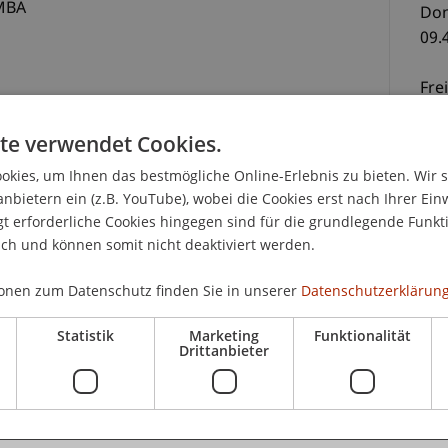
BA
Don
09.
Fre
08.
te verwendet Cookies.
Sam
kies, um Ihnen das bestmögliche Online-Erlebnis zu bieten. Wir 
L
08.
anbietern ein (z.B. YouTube), wobei die Cookies erst nach Ihrer Ein
 erforderliche Cookies hingegen sind für die grundlegende Funkti
Die
ich und können somit nicht deaktiviert werden.
08.
cht
onen zum Datenschutz finden Sie in unserer
Datenschutzerklärung
Statistik
Marketing
Funktionalität
1 des
Zertifikatsstudienganges Digital Legal
CHF
Drittanbieter
liche Fragestellungen und Grundbegriffe sowie
dig
werden. Den Teilnehmenden wird ein umfassendes
Tei
gie im Rahmen der digitalen Transformation der
Anw