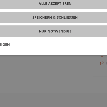
ALLE AKZEPTIEREN
orischen und ökonomischen Aspekte eingegangen,
ständnis der dahinterstehenden technischen
SPEICHERN & SCHLIESSEN
en Geschäftsmodellen werden insbesondere auch
 ergebenden Pflichten und Grundlagen der
NUR NOTWENDIGE
K
behandelt.
EIGEN
er blosse Grundlagenkenntnisse hinaus vertieften
Dip
italen Transformation und neuer Geschäftsmodelle