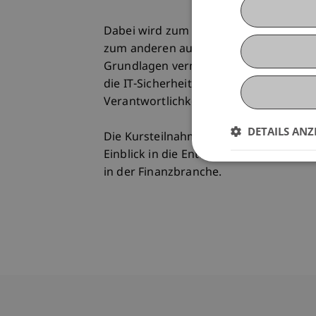
Dabei wird zum einen auf die regulat
zum anderen auch ein elementares Ver
Grundlagen vermittelt. Neben digital
die IT-Sicherheit und die sich daraus
Verantwortlichkeiten in Unternehmen 
DETAILS ANZ
Die Kursteilnahme verschafft Ihnen üb
Einblick in die Entwicklungen der dig
in der Finanzbranche.