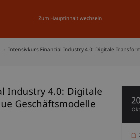
Forschung
Universität
Aktuelles
Zum Hauptinhalt wechseln
n
Intensivkurs Financial Industry 4.0: Digitale Transf
l Industry 4.0: Digitale
2
eue Geschäftsmodelle
Ok