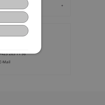
Zielgruppe
ontakt
l. Kff. Nadja Dobler
+423 265 11 98
E-Mail