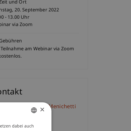
Zeit und Ort
nstag, 20. September 2022
00 - 13.00 Uhr
inar via Zoom
Gebühren
 Teilnahme am Webinar via Zoom
 kostenlos.
ontakt
f. em. Dr. Marco J. Menichetti
×
E-Mail
setzen dabei auch
GERMAN