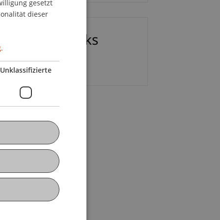
willigung gesetzt
ENGLISH
onalität dieser
ownloads/Links
.
SG Kompakt_20092022
Unklassifizierte