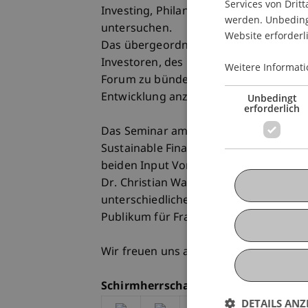
Services von Dritt
Investing, Philanthropie sowie den U
werden. Unbedingt
untersuchen.
Website erforderl
Das übergeordnete Ziel ist, die Inte
Investoren, des privaten Sektors und 
Weitere Informati
Forum zu bündeln und eine gesamtheitl
Entwicklung anzuregen.
Unbedingt
erforderlich
Das Seminar am 20. September ist de
Sustainable Finance Package - Finanzp
beiden Input Vorträge von Dr. Reto De
Dr. Christian Waigel, Waigel Rechtsan
unterschiedlichen Perspektiven. In de
Publikum für Fragen zur Verfügung.
Wir freuen uns auf Ihre Teilnahme so
Schirmherrschaft dieser Veranstaltu
DETAILS ANZ