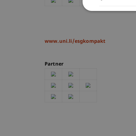
www.uni.li/esgkompakt
Partner