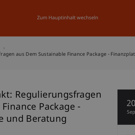
Forschung
Universität
Aktuelles
Zum Hauptinhalt wechseln
n
ragen aus Dem Sustainable Finance Package - Finanzpla
kt: Regulierungsfragen
2
 Finance Package -
Se
te und Beratung