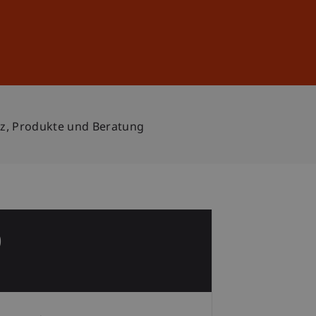
Anmelden
DE
EN
tz, Produkte und Beratung
0
p