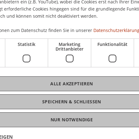
anbietern ein (z.B. YouTube), wobei die Cookies erst nach Ihrer Ein
N Sustainable Development Goals (SDGs)
 erforderliche Cookies hingegen sind für die grundlegende Funkti
ich und können somit nicht deaktiviert werden.
ressen, Erwartungen und Herausforderungen von
D
von politischen Entscheidungsträgern in einem
onen zum Datenschutz finden Sie in unserer
Datenschutzerklärung
iche Diskussion bezüglich einer nachhaltigen
E
Statistik
Marketing
Funktionalität
Drittanbieter
m Thema "Regulierungsfragen aus dem
latz, Produkte und Beratung" gewidmet. Die
gen, Finanzmarktaufsicht Liechtenstein sowie von
wälte, behandeln die Thematik aus
ALLE AKZEPTIEREN
r anschliessenden Diskussion stehen sie dem
SPEICHERN & SCHLIESSEN
wie eine spannende und angeregte Diskussion!
NUR NOTWENDIGE
ng
EIGEN