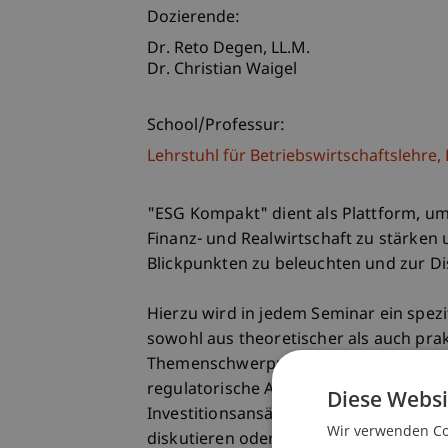
Dozierende:
Dr. Reto
Degen
LL.M.
Dr. Christian Waigel
School/Professur:
Lehrstuhl für Betriebswirtschaftslehr
"ESG Kompakt" dient als Plattform, u
Finanz- und Realwirtschaft zu stärken
Blickpunkten zu beleuchten und zur Dis
Hierzu wird in jedem Seminar ein spezi
sowohl aus theoretischer als auch prak
Themenschwerpunkte können von gesamt
regulatorische Aspekte beinhalten, die
Diese Websi
Investitionsansätze beleuchten, die 
Wir verwenden Coo
diskutieren oder auch im weiteren Umf