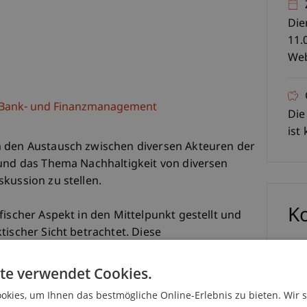
Die
11.
Web
e, Bank- und Finanzmanagement
Die
ist
m den Austausch zwischen diversen Akteuren der
 und das Thema Nachhaltigkeit von diversen
kussion zu stellen.
K
fischer Aspekt in den Mittelpunkt gestellt und
tischer Sicht betrachtet. Diese
Pro
wirtschaftlicher und politischer Relevanz sein,
 Integrierbarkeit von ESG-Kriterien in bestehende
te verwendet Cookies.
Datengrundlage vorhandener ESG-Ratings
kies, um Ihnen das bestmögliche Online-Erlebnis zu bieten. Wir 
eld die Schnittstellen von ESG und Impact