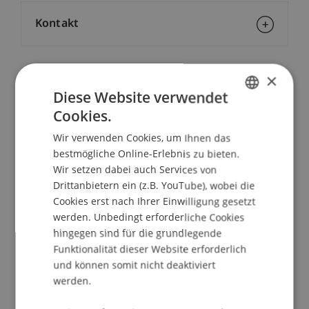
Kontakt
×
Dozierende/Dozierender:
Diese Website verwendet
Dr. Lars Kaiser
Cookies.
GERMAN
School/Professur:
Wir verwenden Cookies, um Ihnen das
ENGLISH
bestmögliche Online-Erlebnis zu bieten.
Lehrstuhl für Bank- und Finanzmarktrecht
Wir setzen dabei auch Services von
Die Sustainable Finance Disclosure Regulation
Drittanbietern ein (z.B. YouTube), wobei die
Cookies erst nach Ihrer Einwilligung gesetzt
(SFDR) beinhaltet verschiedene legislative
werden. Unbedingt erforderliche Cookies
Instrumente, die hohe Transparenz am Markt für
hingegen sind für die grundlegende
nachhaltige Produkte sicherstellen sollen. So
Funktionalität dieser Website erforderlich
müssen für Produkte zukünftig nachvollziehbare
und können somit nicht deaktiviert
Angaben zu den wichtigsten nachteiligen
werden.
Auswirkungen auf Nachhaltigkeitsfaktoren - so
genannte PAIs (Principle Adverse Impacts) -