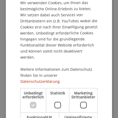
Kontakt
Wir verwenden Cookies, um Ihnen das
ENGLISH
bestmögliche Online-Erlebnis zu bieten.
Wir setzen dabei auch Services von
Drittanbietern ein (z.B. YouTube), wobei die
School/Professur:
Cookies erst nach Ihrer Einwilligung gesetzt
Studienverwaltung Bachelorstudiengang
werden. Unbedingt erforderliche Cookies
Architektur
hingegen sind für die grundlegende
Funktionalität dieser Website erforderlich
Endpräsentationen der Architektur Bachelor- und
und können somit nicht deaktiviert
Masterstudios sowie der Bachelor- und
werden.
Masterthesen des Instituts für Architektur und
Raumentwicklung der Universität Liechtenstein.
Weitere Informationen zum Datenschutz
finden Sie in unserer
Datenschutzerklärung.
Die Präsentationen finden abhängig vom Studio
in Deutsch und/oder Englisch statt.
Unbedingt
Statistik
Marketing
erforderlich
Drittanbieter
Das Institut für Architektur und Raumentwicklung
freut sich über einen Besuch der Präsentationen.
Funktionalität
Unklassifizierte