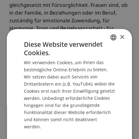
gleichgesetzt mit Fürsorglichkeit. Frauen sind, ob
in der Familie, in Beziehungen oder im Beruf,
zuständig für emotionale Zuwendung, für
Harmonie, Trost und Beziehungsarbeit - für
×
Tätigkeiten also, die unsichtbar sind und kaum
Diese Website verwendet
Anerkennung oder Bezahlung erfahren. Sie
Cookies.
"schulden" anderen - der Familie, den Männern,
GERMAN
der Öffentlichkeit, dem Arbeitsplatz - ihre
Wir verwenden Cookies, um Ihnen das
ENGLISH
Aufmerksamkeit, ihre Liebe, ihre Zuwendung, ihre
bestmögliche Online-Erlebnis zu bieten.
Attraktivität, ihre Zeit. Und kämpfen jeden Tag
Wir setzen dabei auch Services von
gegen emotionale und sexuelle
Drittanbietern ein (z.B. YouTube), wobei die
Verfügbarkeitserwartungen.
Cookies erst nach Ihrer Einwilligung gesetzt
werden. Unbedingt erforderliche Cookies
Es sind diese allgegenwärtigen Ansprüche, die
hingegen sind für die grundlegende
Frauen in die Erschöpfung treiben. Denn -
Funktionalität dieser Website erforderlich
deklariert als "weibliche Natur" - ist die geleistete
und können somit nicht deaktiviert
Sorgearbeit meist wenig anerkannt und bleibt
werden.
unsichtbar. Sie gilt ökonomisch als irrelevant und
ist gerade deshalb ausbeutbar. Das Buch zeigt,