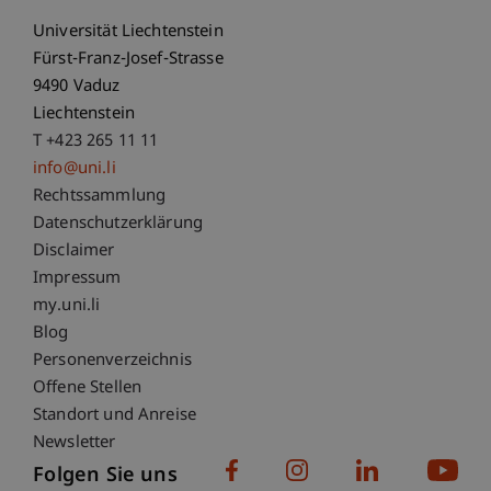
Universität Liechtenstein
Fürst-Franz-Josef-Strasse
9490 Vaduz
Liechtenstein
T +423 265 11 11
info@uni.li
Fußzeile Rechtliche Hinweise
Rechtssammlung
Datenschutzerklärung
Disclaimer
Impressum
Fußzeile Subdomain-Verzeichnis
my.uni.li
Blog
Personenverzeichnis
Offene Stellen
Standort und Anreise
Newsletter
Folgen Sie uns