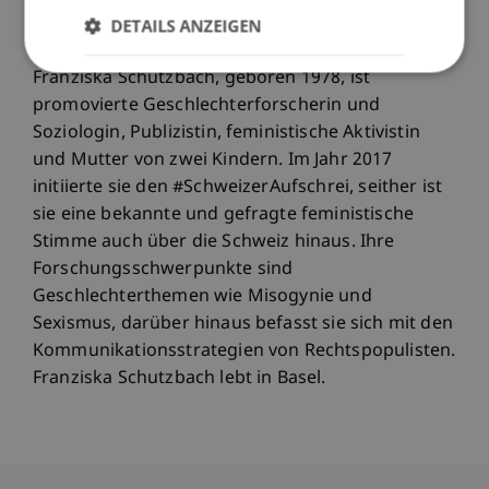
und Lebensweisen wird und die Welt verändert.
DETAILS ANZEIGEN
Franziska Schutzbach, geboren 1978, ist
promovierte Geschlechterforscherin und
Soziologin, Publizistin, feministische Aktivistin
und Mutter von zwei Kindern. Im Jahr 2017
initiierte sie den #SchweizerAufschrei, seither ist
sie eine bekannte und gefragte feministische
Stimme auch über die Schweiz hinaus. Ihre
Forschungsschwerpunkte sind
Geschlechterthemen wie Misogynie und
Sexismus, darüber hinaus befasst sie sich mit den
Kommunikationsstrategien von Rechtspopulisten.
Franziska Schutzbach lebt in Basel.