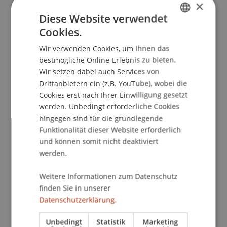
×
Mittwoch, 04. Mai 2022
Diese Website verwendet
17.30 - 20.00
Cookies.
GERMAN
Einführung und allgemeine Anwendung von
Wir verwenden Cookies, um Ihnen das
ENGLISH
Formeln
bestmögliche Online-Erlebnis zu bieten.
Wir setzen dabei auch Services von
Einleitung
Drittanbietern ein (z.B. YouTube), wobei die
Finanzmathematik: Als einfacher Einstieg in die
Cookies erst nach Ihrer Einwilligung gesetzt
Formeln werden wir einige einfache
werden. Unbedingt erforderliche Cookies
Grundlagenformeln anwenden. Dabei
hingegen sind für die grundlegende
repetieren wir kurz, wie Formeln am
Funktionalität dieser Website erforderlich
und können somit nicht deaktiviert
effizientesten erstellt und verwendet werden.
werden.
Logikformeln: In diesem Kursteil werden Sie
verschiedene Logikformeln anwenden, unter
Weitere Informationen zum Datenschutz
anderem; Wenn, Sverweis, Wverweis, Index,
finden Sie in unserer
Vergleich, Und/Oder, Summewenn etc.
Datenschutzerklärung.
Mittwoch, 11. Mai 2022
Unbedingt
Statistik
Marketing