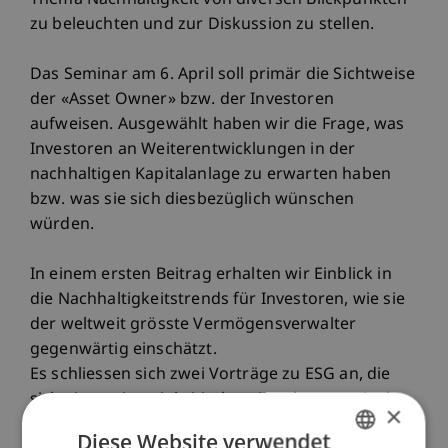
Thema Nachhaltigkeit von diversen Blickpunkten
zu beleuchten und zur Diskussion zu stellen.
Das Seminar am 6. April soll primär die Sichtweise
der «Asset Owner» bzw. der Investoren
aufweisen. Ausgewählt haben wir die Frage, was
Investoren an Weiterentwicklungen in der
nachhaltigen Kapitalanlage zu erwarten haben
bzw. was sie sich diesbezüglich wünschen
würden.
In einem ersten Beitrag erhalten wir Einblick in
die Nachhaltigkeitstrends für Investoren, wie sie
der weltweit grösste Vermögensverwalter
gegenwärtig einschätzt.
Es schliessen sich zwei Vorträge zu ESG an, die
sich einerseits mit kritischen Aspekten sowie der
×
Weiterentwicklung dieser Anlagestrategie
Diese Website verwendet