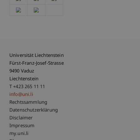
Universität Liechtenstein
Fürst-Franz-Josef-Strasse
9490 Vaduz
Liechtenstein
T +423 265 11 11
info@uni.li
Fußzeile Rechtliche Hinweise
Rechtssammlung
Datenschutzerklärung
Disclaimer
Impressum
Fußzeile Subdomain-Verzeichnis
my.uni.li