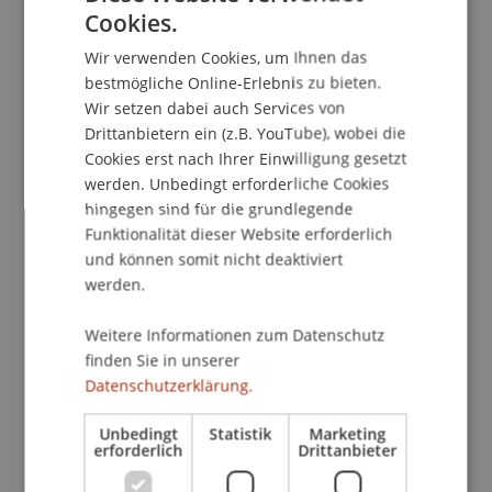
beschäftigen, andererseits interessante smarte
Cookies.
GERMAN
und innovative Anwendungen dieser
Anlagestrategie herausheben. Ergänzt wird
Wir verwenden Cookies, um Ihnen das
ENGLISH
bestmögliche Online-Erlebnis zu bieten.
dieses Seminar durch den Beitrag einer
Wir setzen dabei auch Services von
liechtensteinischen Versicherung, die uns einen
Drittanbietern ein (z.B. YouTube), wobei die
Einblick in die Nachfrageentwicklung nach
Cookies erst nach Ihrer Einwilligung gesetzt
nachhaltigen Fonds ihrer Versicherten gewährt.
werden. Unbedingt erforderliche Cookies
hingegen sind für die grundlegende
Vortragsprogramm:
Funktionalität dieser Website erforderlich
und können somit nicht deaktiviert
Einstimmung in die Themen der Veranstaltung
werden.
Prof. Dr. Marco J. Menichetti, Lehrstuhl für
Betriebswirtschaftslehre,
Weitere Informationen zum Datenschutz
Bank- und Finanzmanagement, Institut für
finden Sie in unserer
Datenschutzerklärung.
Finance,
Universität Liechtenstein, Vaduz
Unbedingt
Statistik
Marketing
erforderlich
Drittanbieter
Nachhaltigkeitstrends für Institutionelle