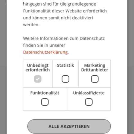
Kontakt
hingegen sind für die grundlegende
Funktionalität dieser Website erforderlich
und können somit nicht deaktiviert
werden.
School/Professur:
Studienverwaltung Bachelorstudiengang
Weitere Informationen zum Datenschutz
Architektur
finden Sie in unserer
Datenschutzerklärung.
Unbedingt
Statistik
Marketing
erforderlich
Drittanbieter
Universität Liechtenstein
Fürst-Franz-Josef-Strasse
Funktionalität
Unklassifizierte
9490 Vaduz
Liechtenstein
T +423 265 11 11
info@uni.li
Fußzeile Rechtliche Hinweise
ALLE AKZEPTIEREN
Rechtssammlung
Datenschutzerklärung